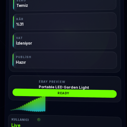
Temiz
KÂR
%31
VAT
İzleniyor
PUBLISH
Hazır
EBAY PREVIEW
Portable LED Garden Light
READY
KULLANICI
Live