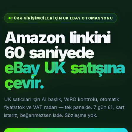
TÜRK GIRIŞIMCILER IÇIN UK EBAY OTOMASYONU
Amazon
linkini
60
saniyede
eBay
UK
satışına
çevir.
UK satıcıları için AI başlık, VeRO kontrolü, otomatik
fiyat/stok ve VAT radarı — tek panelde. 7 gün £1, kart
isteriz, beğenmezsen iade. Sözleşme yok.