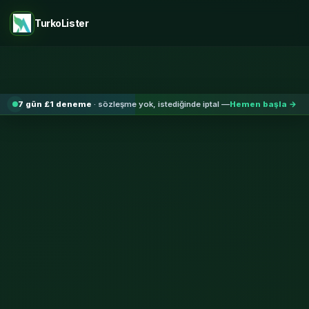
TurkoLister
7 gün £1 deneme
· sözleşme yok, istediğinde iptal
—
Hemen başla →