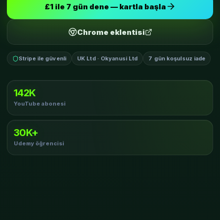
£1 ile 7 gün dene — kartla başla
Chrome eklentisi
Stripe ile güvenli
UK Ltd · Okyanusi Ltd
7 gün koşulsuz iade
142K
YouTube abonesi
30K+
Udemy öğrencisi