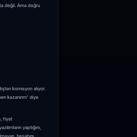
ta değil. Ama doğru
atıştan komisyon alıyor.
men kazanırım' diye
 fiyat
ılımların yaptığını,
lmayan, hesabını