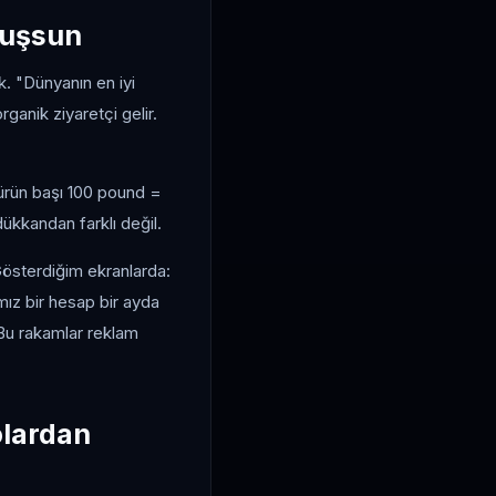
nuşsun
. "Dünyanın en iyi
ganik ziyaretçi gelir.
(ürün başı 100 pound =
ükkandan farklı değil.
 Gösterdiğim ekranlarda:
mız bir hesap bir ayda
Bu rakamlar reklam
lardan