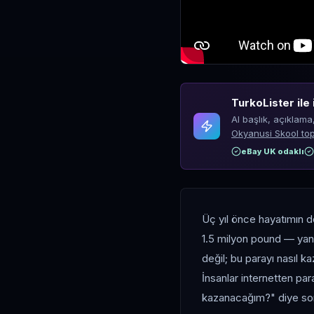
TurkoLister ile 
AI başlık, açıklama
Okyanusi Skool top
eBay UK odaklı
Üç yıl önce hayatımın 
1.5 milyon pound — yan
değil; bu parayı nasıl 
İnsanlar internetten pa
kazanacağım?" diye sor