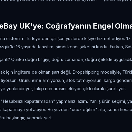
eBay UK'ye: Coğrafyanın Engel Olma
a sistemim Türkiye'den çalışan yüzlerce kişiye hizmet ediyor. 17 
gür'le 16 yaşında tanıştım, şimdi kendi şirketini kurdu. Furkan, Sıda
rılı? Çünkü doğru bilgiyi, doğru zamanda, doğru şekilde uyguladıla
 için İngiltere'de olman şart değil. Dropshipping modeliyle, Tür
tıyorsun. Ürünü eline almıyorsun, stok tutmuyorsun, kargo gönder
ye yönlendiriyor, takip numarasını ekliyor, çıktı olarak işaretliyor.
 "Hesabınızı kapattırmadan" yapmanız lazım. Yanlış ürün seçimi, yan
 kapatmaya yol açıyor. Bu yüzden "ucuz eğitim" alıp, sonra hesabı
ru başlangıç yapmak şart.