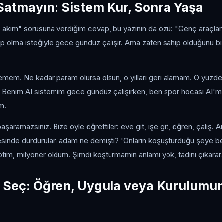
 Satmayın: Sistem Kur, Sonra Yaşa
 akım" sorusuna verdiğim cevap, bu yazının da özü: "Genç araçlard
ip olma isteğiyle gece gündüz çalışır. Ama zaten sahip olduğunu bil
nemem. Ne kadar param olursa olsun, o yılları geri alamam. O yüzde
a. Benim AI sistemim gece gündüz çalışırken, ben spor hocası AI'
m.
başaramazsınız. Bize öyle öğrettiler: eve git, işe git, öğren, çalış. 
sinde durdurulan adam ne demişti? 'Onların koşuşturduğu şeye b
aptım, milyoner oldum. Şimdi koşturmamın anlamı yok, tadını çıkara
 Seç: Öğren, Uygula veya Kurulumun