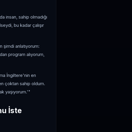
a insan, sahip olmadığı
seydi, bu kadar çalışır
n şimdi anlatıyorum:
mdan program alıyorum,
Ama İngiltere'nin en
en çoktan sahip oldum.
rak yaşıyorum.'"
u İste