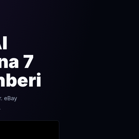
I
na 7
hberi
r. eBay
.