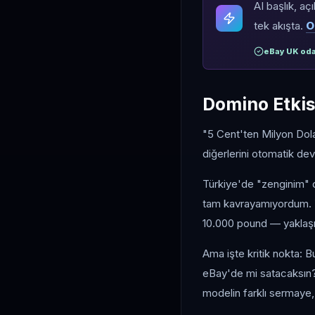
AI başlık, aç
tek akışta.
O
eBay UK oda
Domino Etkis
"5 Cent'ten Milyon Dola
diğerlerini otomatik dev
Türkiye'de "zenginim" d
tam kavrayamıyordum. Y
10.000 pound — yaklaşı
Ama işte kritik nokta:
eBay'de mi satacaksın?
modelin farklı sermaye, 