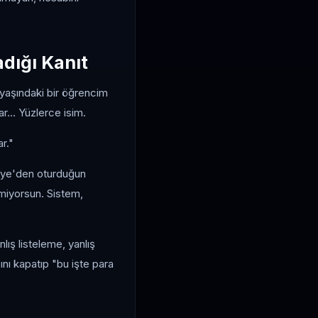
dığı Kanıt
yaşındaki bir öğrencim
r... Yüzlerce isim.
r."
kiye'den oturduğun
miyorsun. Sistem,
lış listeleme, yanlış
nı kapatıp "bu işte para