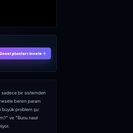
üncel planları incele
a, sadece bir sistemden
l mesele benim param
en büyük problem şu:
ım?" ve "Bunu nasıl
iyor.