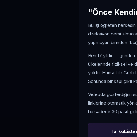
"Önce Kendin
Bu işi öğreten herkesin
direksiyon dersi almazs
yapmayan birinden 'başa
Ben 17 yıldır — günde o
ülkelerinde fiziksel ve 
yoktu. Hansel ile Grete
Sonunda bir kapı çıktı k
Videoda gösterdiğim sis
linklerine otomatik yön
bu sadece 30 pasif geli
TurkoLister 