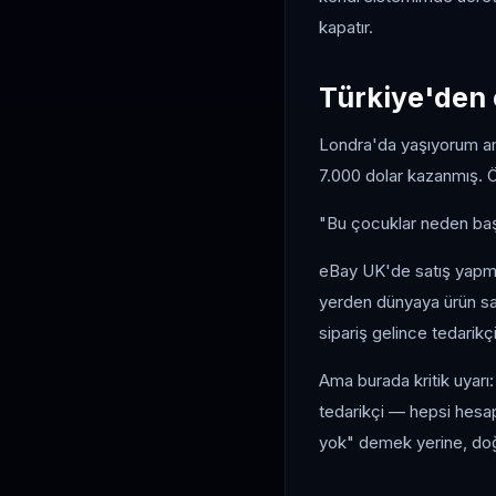
kapatır.
Türkiye'den 
Londra'da yaşıyorum am
7.000 dolar kazanmış. Öz
"Bu çocuklar neden başa
eBay UK'de satış yapmak
yerden dünyaya ürün sa
sipariş gelince tedarikçi
Ama burada kritik uyarı:
tedarikçi — hepsi hesap
yok" demek yerine, doğ