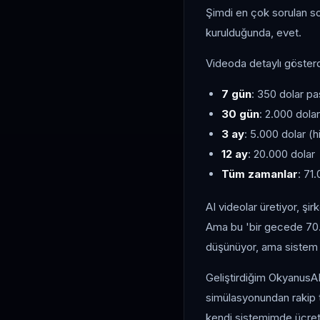
Şimdi en çok sorulan s
kurulduğunda, evet.
Videoda detaylı gösterd
7 gün
: 350 dolar pas
30 gün
: 2.000 dolar
3 ay
: 5.000 dolar (
12 ay
: 20.000 dolar
Tüm zamanlar
: 71
AI videolar üretiyor, şir
Ama bu 'bir gecede 70.
düşünüyor, ama sistem
Geliştirdiğim OkyanusAI
simülasyonundan rakip t
kendi sistemimde ücret