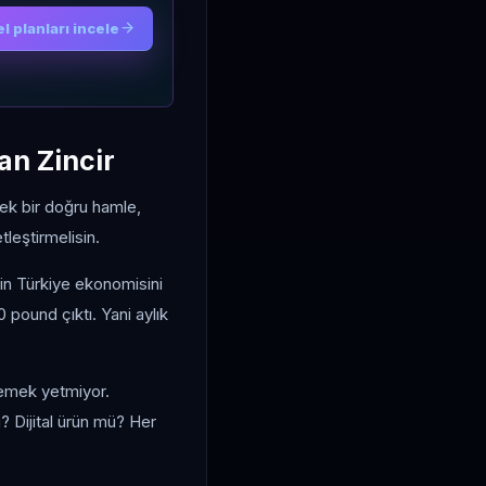
l planları incele
an Zincir
Tek bir doğru hamle,
tleştirmelisin.
in Türkiye ekonomisini
ound çıktı. Yani aylık
demek yetmiyor.
 Dijital ürün mü? Her