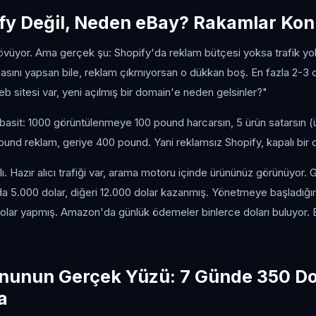
fy Değil, Neden eBay? Rakamlar Ko
 övüyor. Ama gerçek şu: Shopify'da reklam bütçesi yoksa trafik yok
asını yapsan bile, reklam çıkmıyorsan o dükkan boş. En fazla 2-3 or
 sitesi var, yeni açılmış bir domain'e neden gelsinler?"
basit: 1000 görüntülenmeye 100 pound harcarsın, 5 ürün satarsın 
ound reklam, geriye 400 pound. Yani reklamsız Shopify, kapalı bir d
ı. Hazır alıcı trafiği var, arama motoru içinde ürününüz görünüyor.
nda 5.000 dolar, diğeri 12.000 dolar kazanmış. Yönetmeye başladığı
dolar yapmış. Amazon'da günlük ödemeler binlerce doları buluyor. 
nunun Gerçek Yüzü: 7 Günde 350 Do
a