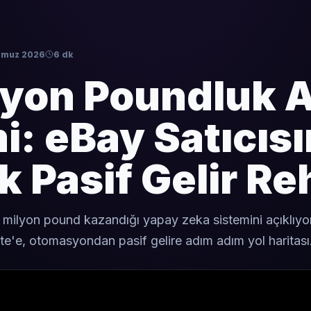
mmuz 2026
6 dk
lyon Poundluk A
i: eBay Satıcısı
k Pasif Gelir Re
5 milyon pound kazandığı yapay zeka sistemini açıklıyo
ate'e, otomasyondan pasif gelire adım adım yol haritası