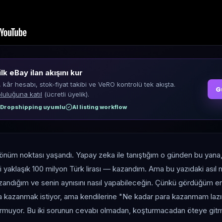
ilk eBay ilan akışını kur
, kâr hesabı, stok-fiyat takibi ve VeRO kontrolü tek akışta.
G
luluğuna katıl
(ücretli üyelik).
Dropshipping uyumlu
AI listing workflow
dönüm noktası yaşandı. Yapay zeka ile tanıştığım o günden bu yan
i yaklaşık 100 milyon Türk lirası — kazandım. Ama bu yazıdaki ası
kazandığım ve senin aynısını nasıl yapabileceğin. Çünkü gördüğüm 
ra kazanmak istiyor, ama kendilerine "Ne kadar para kazanmam laz
muyor. Bu iki sorunun cevabı olmadan, koşturmacadan öteye gitm