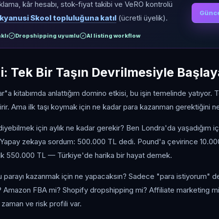
ıklama, kâr hesabı, stok-fiyat takibi ve VeRO kontrolü
Günce
kyanusi Skool topluluğuna katıl
(ücretli üyelik).
klı
Dropshipping uyumlu
AI listing workflow
i: Tek Bir Taşın Devrilmesiyle Başlay
r"a kitabımda anlattığım domino etkisi, bu işin temelinde yatıyor. 
irir. Ama ilk taşı koymak için ne kadar para kazanman gerektiğini ne
iyebilmek için aylık ne kadar gerekir? Ben Londra'da yaşadığım iç
apay zekaya sordum: 500.000 TL dedi. Pound'a çevirince 10.000 p
k 550.000 TL — Türkiye'de harika bir hayat demek.
 Bu parayı kazanmak için ne yapacaksın? Sadece "para istiyorum" 
 Amazon FBA mi? Shopify dropshipping mi? Affiliate marketing mi?
zaman ve risk profili var.