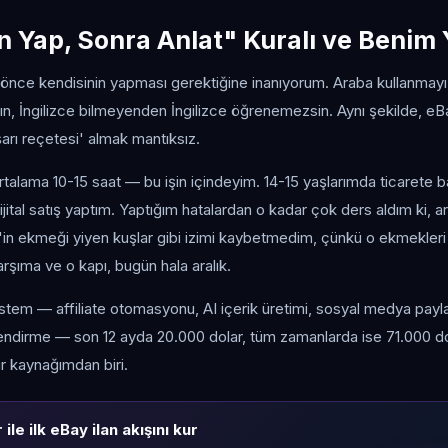
 Yap, Sonra Anlat" Kuralı ve Benim 
 önce kendisinin yapması gerektiğine inanıyorum. Araba kullanmayı
ın, İngilizce bilmeyenden İngilizce öğrenemezsin. Aynı şekilde, eBa
rı reçetesi' almak mantıksız.
rtalama 10-15 saat — bu işin içindeyim. 14-15 yaşlarımda ticarete b
dijital satış yaptım. Yaptığım hatalardan o kadar çok ders aldım ki, 
l'in ekmeği yiyen kuşlar gibi izimi kaybetmedim, çünkü o ekmekleri
arşıma ve o kapı, bugün hala aralık.
tem — affiliate otomasyonu, AI içerik üretimi, sosyal medya paylaş
lendirme — son 12 ayda 20.000 dolar, tüm zamanlarda ise 71.000 dola
r kaynağımdan biri.
ile ilk eBay ilan akışını kur