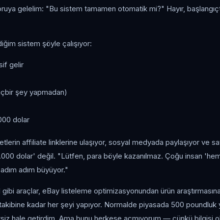
oruya gelelim: "Bu sistem tamamen otomatik mi?" Hayır, başlangıç
iğim sistem şöyle çalışıyor:
if gelir
hiçbir şey yapmadan)
.000 dolar
ketlerin affiliate linklerine ulaşıyor, sosyal medyada paylaşıyor ve s
000 dolar' değil. "Lütfen, para böyle kazanılmaz. Çoğu insan 'he
 adım adım büyüyor."
 gibi araçlar, eBay listeleme optimizasyonundan ürün araştırmasına,
akibine kadar her şeyi yapıyor. Normalde piyasada 500 poundluk yaz
siz hale getirdim. Ama bunu herkese açmıyorum — çünkü bilgisi o