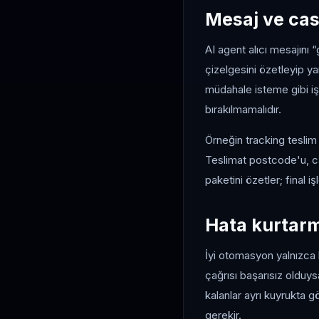
Mesaj ve cas
AI agent alıcı mesajını 
çizelgesini özetleyip y
müdahale isteme gibi işl
bırakılmamalıdır.
Örneğin tracking teslim
Teslimat postcode'u, car
paketini özetler; final i
Hata kurtarm
İyi otomasyon yalnızca b
çağrısı başarısız olduy
kalanlar ayrı kuyrukta g
gerekir.