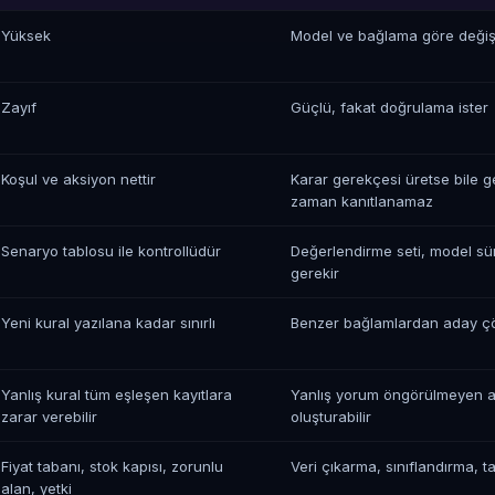
Yüksek
Model ve bağlama göre değişe
Zayıf
Güçlü, fakat doğrulama ister
Koşul ve aksiyon nettir
Karar gerekçesi üretse bile 
zaman kanıtlanamaz
Senaryo tablosu ile kontrollüdür
Değerlendirme seti, model sü
gerekir
Yeni kural yazılana kadar sınırlı
Benzer bağlamlardan aday çö
Yanlış kural tüm eşleşen kayıtlara
Yanlış yorum öngörülmeyen ak
zarar verebilir
oluşturabilir
Fiyat tabanı, stok kapısı, zorunlu
Veri çıkarma, sınıflandırma, t
alan, yetki