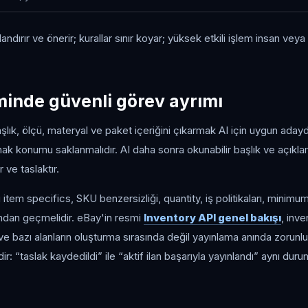
landırır ve önerir; kurallar sınır koyar; yüksek etkili işlem insan ve
iminde güvenli görev ayrımı
lık, ölçü, materyal ve paket içeriğini çıkarmak AI için uygun adaydı
k konumu saklanmalıdır. AI daha sonra okunabilir başlık ve açıklam
r ve taslaktır.
 item specifics, SKU benzersizliği, quantity, iş politikaları, minimum
ondan geçmelidir. eBay'in resmi
Inventory API genel bakışı
, inve
r ve bazı alanların oluşturma sırasında değil yayınlama anında zorunl
dir: “taslak kaydedildi” ile “aktif ilan başarıyla yayınlandı” aynı duru