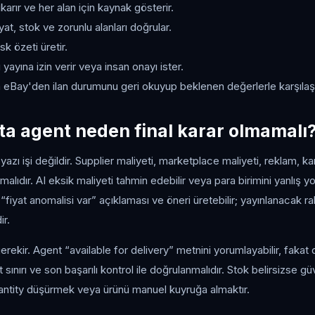
ıkarır ve her alan için kaynak gösterir.
yat, stok ve zorunlu alanları doğrular.
isk özeti üretir.
 yayına izin verir veya insan onayı ister.
 eBay'den ilan durumunu geri okuyup beklenen değerlerle karşılaştı
kta agent neden final karar olmamalı
cı yazı işi değildir. Supplier maliyeti, marketplace maliyeti, reklam,
malıdır. AI eksik maliyeti tahmin edebilir veya para birimini yanlış y
fiyat anomalisi var” açıklaması ve öneri üretebilir; yayınlanacak r
ir.
erekir. Agent “available for delivery” metnini yorumlayabilir, fakat q
sınırı ve son başarılı kontrol ile doğrulanmalıdır. Stok belirsizse gü
ntity düşürmek veya ürünü manuel kuyruğa almaktır.