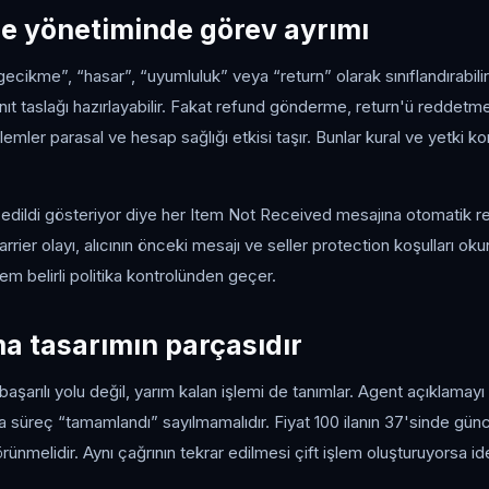
e yönetiminde görev ayrımı
“gecikme”, “hasar”, “uyumluluk” veya “return” olarak sınıflandırabili
anıt taslağı hazırlayabilir. Fakat refund gönderme, return'ü redde
emler parasal ve hesap sağlığı etkisi taşır. Bunlar kural ve yetki 
 edildi gösteriyor diye her Item Not Received mesajına otomatik ret
rier olayı, alıcının önceki mesajı ve seller protection koşulları okun
şlem belirli politika kontrolünden geçer.
a tasarımın parçasıdır
aşarılı yolu değil, yarım kalan işlemi de tanımlar. Agent açıklamayı 
sa süreç “tamamlandı” sayılmamalıdır. Fiyat 100 ilanın 37'sinde gün
örünmelidir. Aynı çağrının tekrar edilmesi çift işlem oluşturuyorsa 