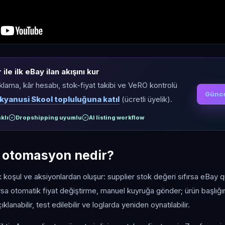
ile ilk eBay ilan akışını kur
ıklama, kâr hesabı, stok-fiyat takibi ve VeRO kontrolü
Günce
kyanusi Skool topluluğuna katıl
(ücretli üyelik).
klı
Dropshipping uyumlu
AI listing workflow
ı otomasyon nedir?
k koşul ve aksiyonlardan oluşur: supplier stok değeri sıfırsa eBay qua
ysa otomatik fiyat değiştirme, manuel kuyruğa gönder; ürün başlığı
klanabilir, test edilebilir ve loglarda yeniden oynatılabilir.