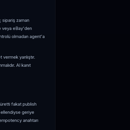
r; sipariş zaman
tme veya eBay'den
kontrolü olmadan agent'a
 vermek yanlıştır.
malıdır. AI kanıt
üretti fakat publish
cellendiyse geriye
idempotency anahtarı