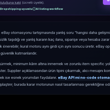
G
luluğuna katıl
(ücretli üyelik).
Dropshipping uyumlu
AI listing workflow
lı eBay otomasyonu tartışmasında yanlış soru “hangisi daha gelişm
sizlik taşıdığı ve yanlış kararın kaç ilana, siparişe veya hesaba zara
nerebilir; kural motoru aynı girdi için aynı sonucu üretir. eBay o
ı güvenlik katmanlarıdır.
düşürmek, minimum kârın altına inmemek ve zorunlu item specific 
ster. Supplier açıklamasından ürün tipini çıkarmak, alıcı mesajını k
ek ise esnek yorumdan faydalanır.
eBay API mi no-code otom
ılaştırır; burada karar motorunun nasıl tasarlanması gerektiğine od