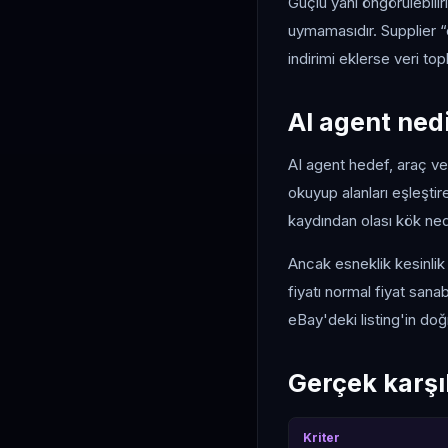
Güçlü yanı öngörülebilirl
uymamasıdır. Supplier “o
indirimi eklerse veri top
AI agent ned
AI agent hedef, araç ve 
okuyup alanları eşleştireb
kaydından olası kök ned
Ancak esneklik kesinlik 
fiyatı normal fiyat sana
eBay'deki listing'in do
Gerçek karşı
Kriter