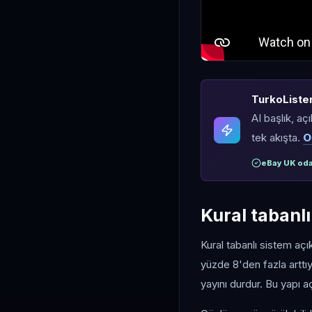
TurkoLister 
AI başlık, aç
tek akışta.
O
eBay UK oda
Kural tabanl
Kural tabanlı sistem açı
yüzde 8'den fazla arttı
yayını durdur. Bu yapı açı