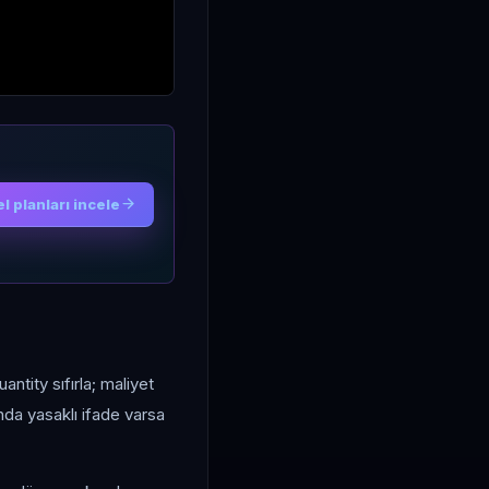
l planları incele
ntity sıfırla; maliyet
nda yasaklı ifade varsa