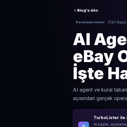
Blog'a dön
27 Hazi
Karşılaştırmalar
AI Age
eBay 
İşte H
AI agent ve kural taban
açısından gerçek operas
TurkoLister ile 
AI başlık, açıklama