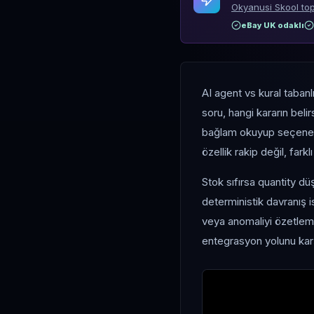
Okyanusi Skool top
eBay UK odaklı
AI agent vs kural taban
soru, hangi kararın belir
bağlam okuyup seçenek ö
özellik rakip değil, farkl
Stok sıfırsa quantity 
deterministik davranış i
veya anomaliyi özetlem
entegrasyon yolunu karş