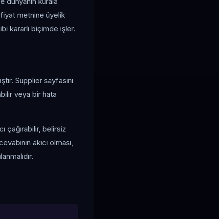
 ise dünyanın kurala
 fiyat metnine üyelik
bi kararlı biçimde işler.
tır. Supplier sayfasını
abilir veya bir hata
 çağırabilir, belirsiz
cevabının akıcı olması,
anmalıdır.