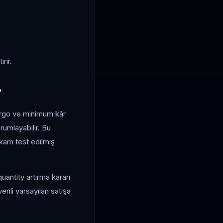
rır.
?
 kargo ve minimum kâr
orumlayabilir. Bu
akam test edilmiş
uantity artırma kararı
venli varsayılan satışa