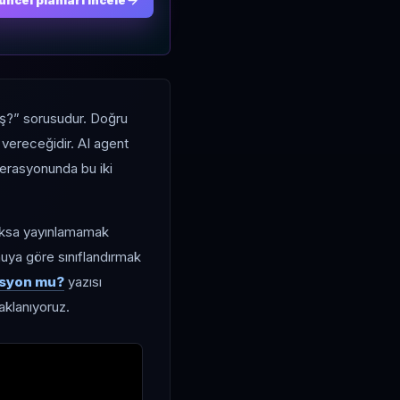
üncel planları incele
iş?” sorusudur. Doğru
r vereceğidir. AI agent
perasyonunda bu iki
yoksa yayınlamamak
onuya göre sınıflandırmak
asyon mu?
yazısı
aklanıyoruz.