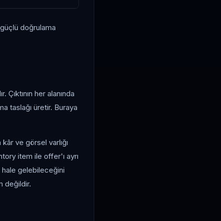
ya güçlü doğrulama
r. Çıktının her alanında
a taslağı üretir. Buraya
 kâr ve görsel varlığı
ntory item ile offer'ı ayrı
u hale gelebileceğini
m değildir.