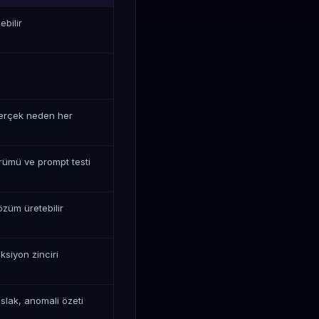
bilir
gerçek neden her
rümü ve prompt testi
züm üretebilir
siyon zinciri
aslak, anomali özeti