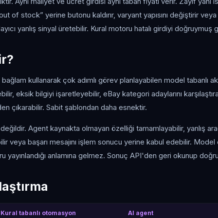
iktir. Aynı maliyet ve ücret girdisi aynı taban fiyatı verir. Zayıf yanı
ut of stock” yerine butonu kaldırır, varyant yapısını değiştirir veya
layıcı yanlış sinyal üretebilir. Kural motoru hatalı girdiyi doğruymuş gi
ir?
bağlam kullanarak çok adımlı görev planlayabilen model tabanlı akış
ilir, eksik bilgiyi işaretleyebilir, eBay kategori adaylarını karşılaştır
en çıkarabilir. Sabit şablondan daha esnektir.
değildir. Agent kaynakta olmayan özelliği tamamlayabilir, yanlış aracı
bilir veya başarı mesajını işlem sonucu yerine kabul edebilir. Model 
ğru yayınlandığı anlamına gelmez. Sonuç API'den geri okunup doğrul
laştırma
Kural tabanlı otomasyon
AI agent