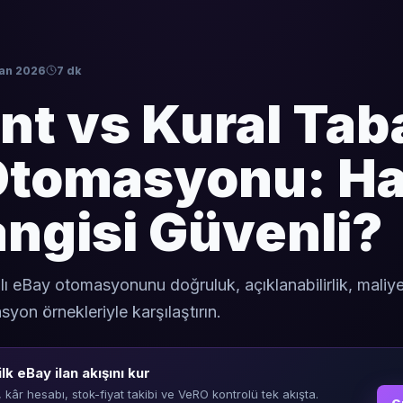
ran 2026
7 dk
nt vs Kural Tab
Otomasyonu: Ha
angisi Güvenli?
lı eBay otomasyonunu doğruluk, açıklanabilirlik, maliye
yon örnekleriyle karşılaştırın.
ilk eBay ilan akışını kur
, kâr hesabı, stok-fiyat takibi ve VeRO kontrolü tek akışta.