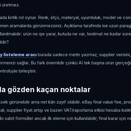
ti üretmez.
ada kritik rol oynar. Renk, ölçü, materyal, uyumluluk, model ve condi
trelenen aramalarda görünmezsiniz. Açıklama tarafında ise uzun parag
ullanılmalıdır: ürün ne işe yarar, kutuda ne var, teslimat ne kadar sürer
ldir?
y listeleme aracı
burada sadece metin yazmaz; supplier verisini, 
görmenizi sağlar. Bu fark önemlidir çünkü AI tek başına ürün gerçeğ
ntrolüyle birleştirir.
da gözden kaçan noktalar
ksek görünebilir ama net kârı zayıf olabilir. eBay final value fee, pr
li, supplier fiyat artışı ve bazen VAT/raporlama etkisi hesaba katıl
ibi sabit formüller ancak ilk eleme için kullanılabilir; final karar için n