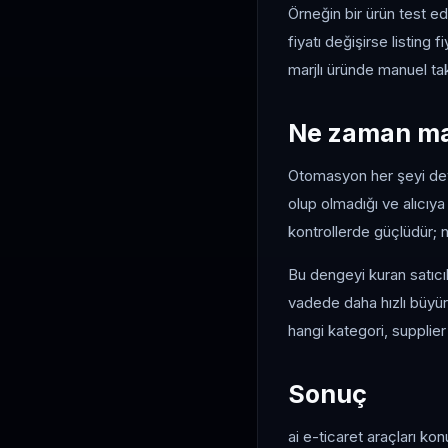
Örneğin bir ürün test ed
fiyatı değişirse listing 
marjlı üründe manuel tak
Ne zaman ma
Otomasyon her şeyi devr
olup olmadığı ve alıcıy
kontrollerde güçlüdür; nih
Bu dengeyi kuran satıcıl
vadede daha hızlı büyür
hangi kategori, supplie
Sonuç
ai e-ticaret araçları kon