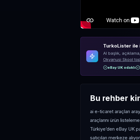
TurkoLister ile 
AI başlık, açıklama
Okyanusi Skool top
eBay UK odaklı
Bu rehber ki
ai e-ticaret araçları ara
araçlarını ürün listelem
Türkiye’den eBay UK pa
satıcıları merkeze alıyor