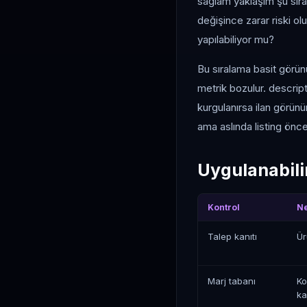
sağlam yaklaşım şu sıray
değişince zarar riski ol
yapılabiliyor mu?
Bu sıralama basit görünü
metrik bozulur. descripti
kurgulanırsa ilan görün
ama aslında listing önc
Uygulanabilir
Kontrol
Ne
Talep kanıtı
Ür
Marj tabanı
Ko
ka