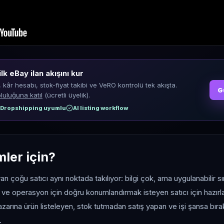
ilk eBay ilan akışını kur
, kâr hesabı, stok-fiyat takibi ve VeRO kontrolü tek akışta.
G
luluğuna katıl
(ücretli üyelik).
Dropshipping uyumlu
AI listing workflow
mler için?
yan çoğu satıcı aynı noktada takılıyor: bilgi çok, ama uygulanabilir sı
e ve operasyon için doğru konumlandırmak isteyen satıcı için hazırla
zarına ürün listeleyen, stok tutmadan satış yapan ve işi şansa bı
.