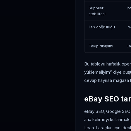
Supplier
İp
stabilitesi
İlan doğruluğu
IN
Takip disiplini
La
Bu tabloyu haftalık oper
yüklemeliyim” diye düş
cevap hayırsa mağaza bü
eBay SEO tar
eBay SEO, Google SEO’da
ana kelimeyi kullanmak 
ticaret araçları için idea