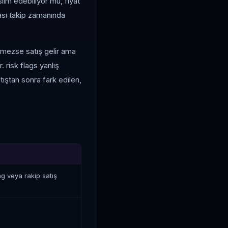
slim edebiliyor mu, fiyat
rası takip zamanında
ilmezse satış gelir ama
. risk flags yanlış
ıştan sonra fark edilen,
g veya rakip satış