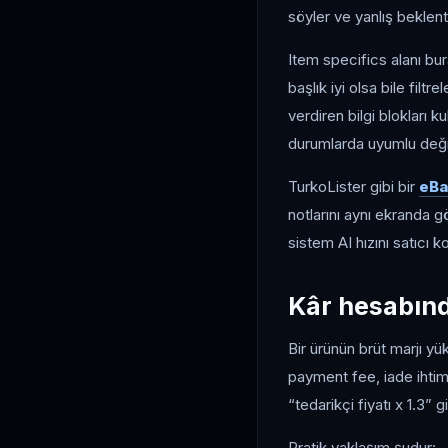
söyler ve yanlış beklen
Item specifics alanı bur
başlık iyi olsa bile fil
verdiren bilgi blokları k
durumlarda uyumlu deği
TurkoLister gibi bir
eBa
notlarını aynı ekranda 
sistem AI hızını satıcı ko
Kâr hesabın
Bir ürünün brüt marjı yü
payment fee, iade ihtima
“tedarikçi fiyatı x 1.3” g
Pratik yaklaşım şudur: