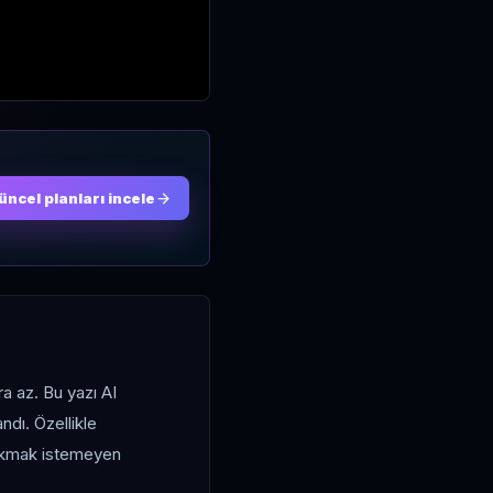
üncel planları incele
ra az. Bu yazı AI
ndı. Özellikle
rakmak istemeyen