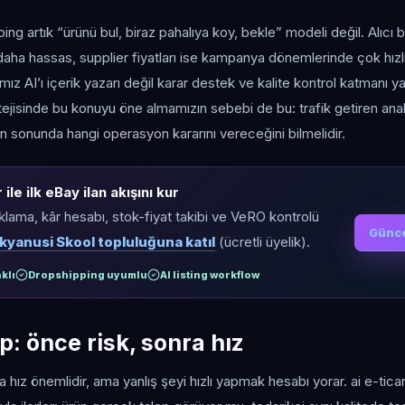
g artık “ürünü bul, biraz pahalıya koy, bekle” modeli değil. Alıcı 
i daha hassas, supplier fiyatları ise kampanya dönemlerinde çok hız
ız AI’ı içerik yazarı değil karar destek ve kalite kontrol katmanı 
atejisinde bu konuyu öne almamızın sebebi de bu: trafik getiren ana
 sonunda hangi operasyon kararını vereceğini bilmelidir.
ile ilk eBay ilan akışını kur
ıklama, kâr hesabı, stok-fiyat takibi ve VeRO kontrolü
Günce
kyanusi Skool topluluğuna katıl
(ücretli üyelik).
klı
Dropshipping uyumlu
AI listing workflow
: önce risk, sonra hız
hız önemlidir, ama yanlış şeyi hızlı yapmak hesabı yorar. ai e-tica