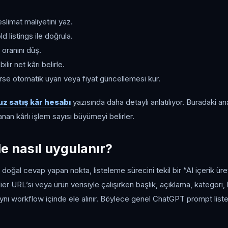
eslimat maliyetini yaz.
ld listings ile doğrula.
oranını düş.
lir net kârı belirle.
irse otomatik uyarı veya fiyat güncellemesi kur.
z satış kâr hesabı
yazısında daha detaylı anlatılıyor. Buradaki ana
an kârlı işlem sayısı büyümeyi belirler.
le nasıl uygulanır?
doğal cevap yapan nokta, listeleme sürecini tekil bir “AI içerik üret
er URL’si veya ürün verisiyle çalışırken başlık, açıklama, kategori, 
i aynı workflow içinde ele alınır. Böylece genel ChatGPT prompt list