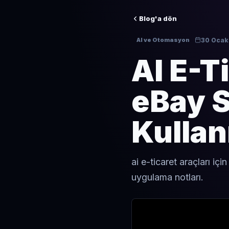
Blog'a dön
30 Ocak
AI ve Otomasyon
AI E-T
eBay S
Kullan
ai e-ticaret araçları iç
uygulama notları.