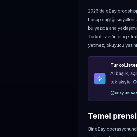
2026’da eBay dropshippin
hesap sağlığı sinyaller
bu yazıda ana yaklaşımım
TurkoLister’ın blog str
yetmez; okuyucu yazının
TurkoLister 
AI başlık, aç
tek akışta.
O
eBay UK oda
Temel prensip
Bir eBay operasyonunda 