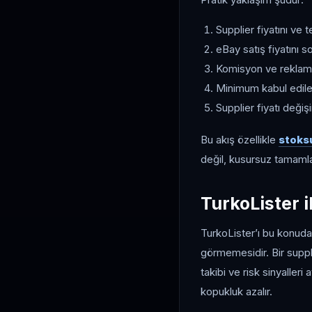
Supplier fiyatını ve t
eBay satış fiyatını so
Komisyon ve reklam 
Minimum kabul edilebi
Supplier fiyatı değiş
Bu akış özellikle
stoksu
değil, kusursuz tamamlan
TurkoLister i
TurkoLister’ı bu konuda 
görmemesidir. Bir suppli
takibi ve risk sinyaller
kopukluk azalır.