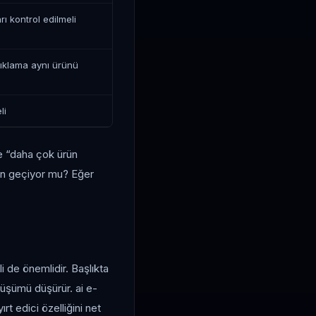
rı kontrol edilmeli
çıklama aynı ürünü
li
le “daha çok ürün
en geçiyor mu? Eğer
 de önemlidir. Başlıkta
nüşümü düşürür. ai e-
ırt edici özelliğini net