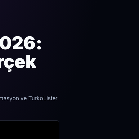
2026:
erçek
otomasyon ve TurkoLister