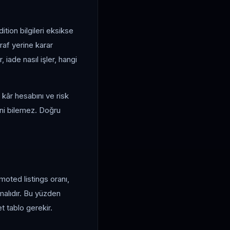
tion bilgileri eksikse
raf yerine karar
, iade nasıl işler, hangi
kâr hesabını ve risk
ini bilemez. Doğru
omoted listings oranı,
malıdır. Bu yüzden
et tablo gerekir.