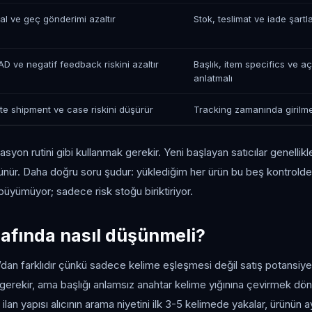
tal ve geç gönderimi azaltır
Stok, teslimat ve iade şartla
AD ve negatif feedback riskini azaltır
Başlık, item specifics ve a
anlatmalı
te shipment ve case riskini düşürür
Tracking zamanında girilme
asyon rutini gibi kullanmak gerekir. Yeni başlayan satıcılar genellik
ünür. Daha doğru soru şudur: yüklediğim her ürün bu beş kontrold
yümüyor; sadece risk stoğu biriktiriyor.
afında nasıl düşünmeli?
n farklıdır çünkü sadece kelime eşleşmesi değil satış potansiyeli
gerekir, ama başlığı anlamsız anahtar kelime yığınına çevirmek dö
l ilan yapısı alıcının arama niyetini ilk 3-5 kelimede yakalar, ürünün ay