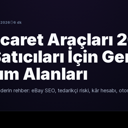
 2026
6 dk
icaret Araçları 
atıcıları İçin G
ım Alanları
in derin rehber: eBay SEO, tedarikçi riski, kâr hesabı, 