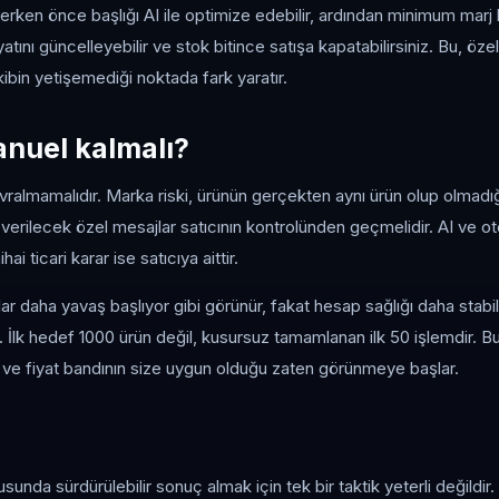
erken önce başlığı AI ile optimize edebilir, ardından minimum marj ku
fiyatını güncelleyebilir ve stok bitince satışa kapatabilirsiniz. Bu, öz
ibin yetişemediği noktada fark yaratır.
nuel kalmalı?
almamalıdır. Marka riski, ürünün gerçekten aynı ürün olup olmadığı,
a verilecek özel mesajlar satıcının kontrolünden geçmelidir. AI ve
ai ticari karar ise satıcıya aittir.
ar daha yavaş başlıyor gibi görünür, fakat hesap sağlığı daha stabil 
. İlk hedef 1000 ürün değil, kusursuz tamamlanan ilk 50 işlemdir. B
r ve fiyat bandının size uygun olduğu zaten görünmeye başlar.
usunda sürdürülebilir sonuç almak için tek bir taktik yeterli değildir.