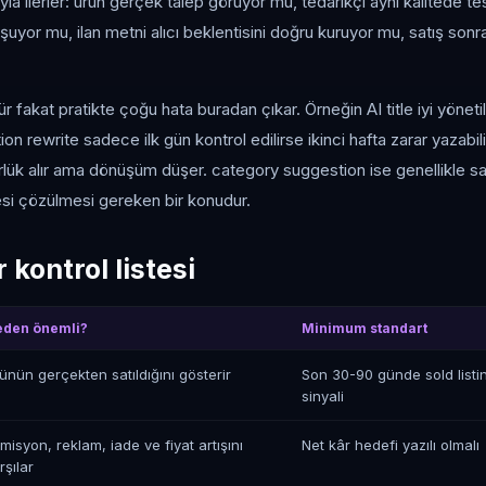
la ilerler: ürün gerçek talep görüyor mu, tedarikçi aynı kalitede te
uşuyor mu, ilan metni alıcı beklentisini doğru kuruyor mu, satış son
r fakat pratikte çoğu hata buradan çıkar. Örneğin AI title iyi yönet
on rewrite sadece ilk gün kontrol edilirse ikinci hafta zarar yazabilir
ürlük alır ama dönüşüm düşer. category suggestion ise genellikle sat
esi çözülmesi gereken bir konudur.
 kontrol listesi
den önemli?
Minimum standart
ünün gerçekten satıldığını gösterir
Son 30-90 günde sold listin
sinyali
misyon, reklam, iade ve fiyat artışını
Net kâr hedefi yazılı olmalı
rşılar