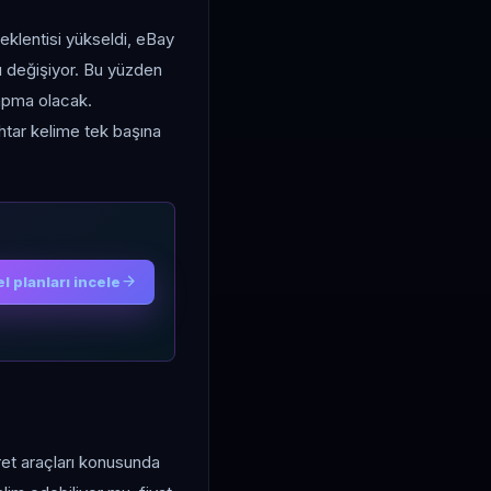
beklentisi yükseldi, eBay
lı değişiyor. Bu yüzden
yapma olacak.
htar kelime tek başına
l planları incele
ret araçları konusunda