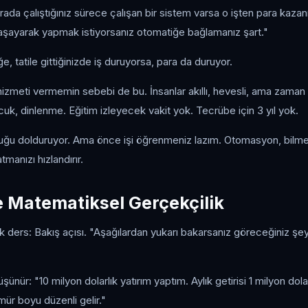
rada çalıştığınız sürece çalışan bir sistem varsa o işten para kazan
yaşayarak yapmak istiyorsanız otomatiğe bağlamanız şart."
tatile gittiğinizde iş duruyorsa, para da duruyor.
zmeti vermemin sebebi de bu. İnsanlar akıllı, hevesli, ama zaman y
k, dinlenme. Eğitim izleyecek vakit yok. Tecrübe için 3 yıl yok.
ğu dolduruyor. Ama önce işi öğrenmeniz lazım. Otomasyon, bilmedi
manızı hızlandırır.
 Matematiksel Gerçekçilik
k ders: Bakış açısı. "Aşağılardan yukarı bakarsanız göreceğiniz şey 
üşünür: "10 milyon dolarlık yatırım yaptım. Aylık getirisi 1 milyon dol
mür boyu düzenli gelir."