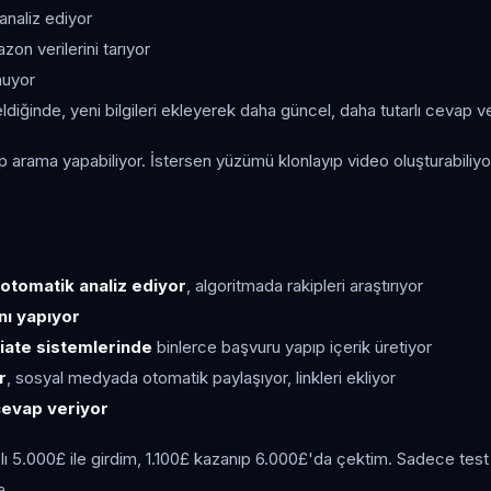
analiz ediyor
n verilerini tarıyor
unuyor
ldiğinde, yeni bilgileri ekleyerek daha güncel, daha tutarlı cevap v
ıp arama yapabiliyor. İstersen yüzümü klonlayıp video oluşturabili
 otomatik analiz ediyor
, algoritmada rakipleri araştırıyor
ı yapıyor
iliate sistemlerinde
binlerce başvuru yapıp içerik üretiyor
r
, sosyal medyada otomatik paylaşıyor, linkleri ekliyor
cevap veriyor
5.000£ ile girdim, 1.100£ kazanıp 6.000£'da çektim. Sadece test i
a.