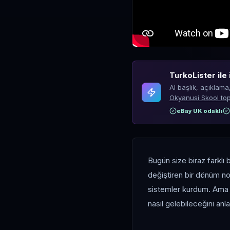
TurkoLister ile 
AI başlık, açıklama
Okyanusi Skool top
eBay UK odaklı
Bugün size biraz farklı
değiştiren bir dönüm n
sistemler kurdum. Ama 
nasıl gelebileceğini anl