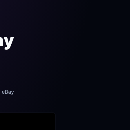
ay
r. eBay