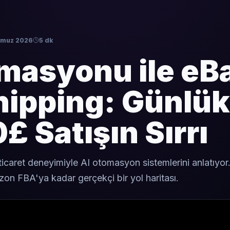
mmuz 2026
5 dk
masyonu ile eB
hipping: Günlük
£ Satışın Sırrı
e-ticaret deneyimiyle AI otomasyon sistemlerini anlatıyo
n FBA'ya kadar gerçekçi bir yol haritası.