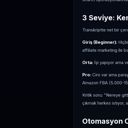
3 Seviye: Ke
Transkriptte net bir çer
Giriş (Beginner):
Hiçbi
affiliate marketing ile b
Orta:
İşi yapıyor ama v
Pro:
Ciro var ama paray
Amazon FBA (5.000-15.
Kritik soru: "Nereye gi
çıkmak herkes istiyor,
Otomasyon O