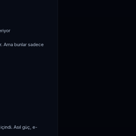
eriyor
yor. Ama bunlar sadece
çindi. Asıl güç, e-