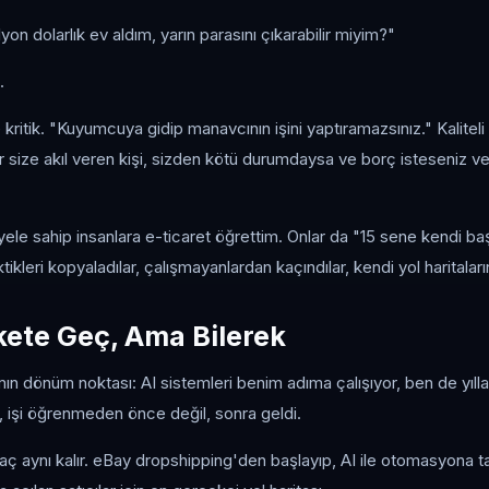
lyon dolarlık ev aldım, yarın parasını çıkarabilir miyim?"
.
ritik. "Kuyumcuya gidip manavcının işini yaptıramazsınız." Kaliteli
r size akıl veren kişi, sizden kötü durumdaysa ve borç isteseniz 
ele sahip insanlara e-ticaret öğrettim. Onlar da "15 sene kendi 
tikleri kopyaladılar, çalışmayanlardan kaçındılar, kendi yol haritaların
ete Geç, Ama Bilerek
tımın dönüm noktası: AI sistemleri benim adıma çalışıyor, ben de yıll
 işi öğrenmeden önce değil, sonra geldi.
aç aynı kalır. eBay dropshipping'den başlayıp, AI ile otomasyona 