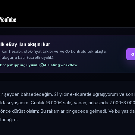
ilk eBay ilan akışını kur
, kâr hesabı, stok-fiyat takibi ve VeRO kontrolü tek akışta.
G
luluğuna katıl
(ücretli üyelik).
Dropshipping uyumlu
AI listing workflow
 bir şeyden bahsedeceğim. 21 yıldır e-ticaretle uğraşıyorum ve son 
oktası yaşadım. Günlük 16.000£ satış yapan, arkasında 2.000-3.00
önce dürüst olalım: Bu rakamlar bir gecede gelmedi. Ve bu yazıda
atacağım.