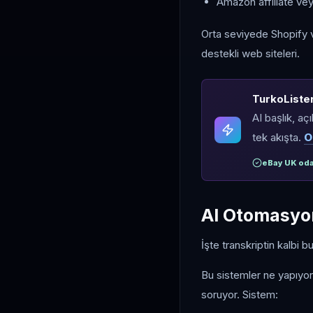
Amazon affiliate veya
Orta seviyede Shopify 
destekli web siteleri.
TurkoLister 
AI başlık, aç
tek akışta.
O
eBay UK oda
AI Otomasyon
İşte transkriptin kalbi 
Bu sistemler ne yapıyo
soruyor. Sistem: