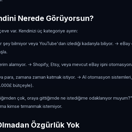
ndini Nerede Görüyorsun?
çeve var. Kendinizi üç kategoriye ayırın:
r şey bilmiyor veya YouTube'dan izlediği kadarıyla biliyor. → eBa
aşla.
erim alamıyor. → Shopify, Etsy, veya mevcut eBay işini otomasyo
a para, zamana zaman katmak istiyor. → AI otomasyon sistemleri,
000£ bütçeyle).
ttiğimden çok, oraya gittiğimde ne istediğime odaklanıyor muyum?"
 ama kimse tırmanmak istemiyor.
lmadan Özgürlük Yok