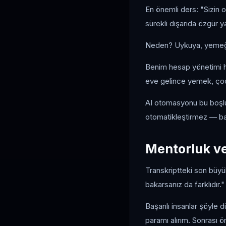
En önemli ders: "Sizin o
sürekli dışarıda özgür 
Neden? Uykuya, yemeğe, 
Benim hesap yönetimi hi
eve gelince yemek, çocu
AI otomasyonu bu boşlu
otomatikleştirmez — bat
Mentorluk ve
Transkriptteki son büyü
bakarsanız da farklıdır."
Başarılı insanlar şöyle d
paramı alırım. Sonrası ö