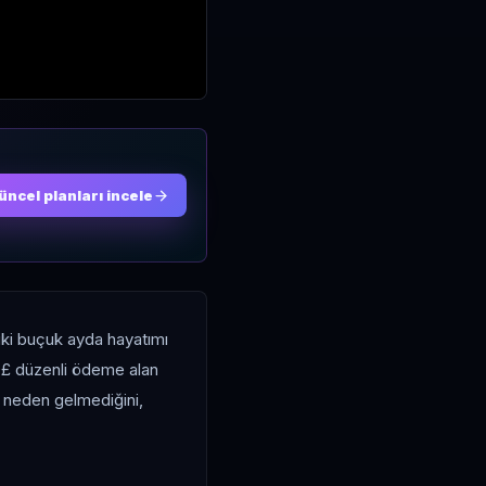
üncel planları incele
iki buçuk ayda hayatımı
0£ düzenli ödeme alan
 neden gelmediğini,