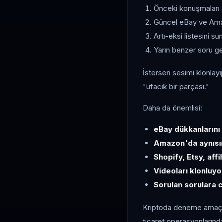
Önceki konuşmaları 
Güncel eBay ve Amazo
Artı-eksi listesini s
Yarın benzer soru ge
İstersen sesimi klonlay
"ufacık bir parçası."
Daha da önemlisi:
eBay dükkanlarını
Amazon'da aynısın
Shopify, Etsy, aff
Videoları klonluyo
Sorulan sorulara 
Kriptoda deneme amaçlı 
ticaret operasyonlarınd