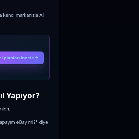
 kendi markanızla AI
l planları incele
l Yapıyor?
mleri.
yapayım eBay mi?" diye