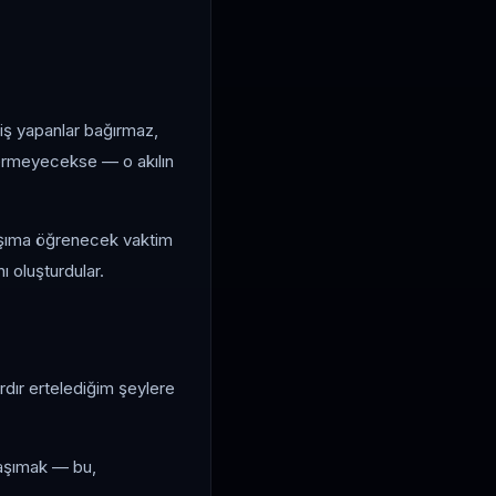
 iş yapanlar bağırmaz,
vermeyecekse — o akılın
başıma öğrenecek vaktim
ı oluşturdular.
ardır ertelediğim şeylere
taşımak — bu,