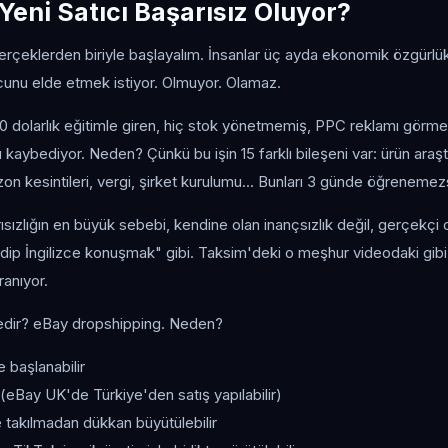
eni Satıcı Başarısız Oluyor?
gerçeklerden biriyle başlayalım. İnsanlar üç ayda ekonomik özgürlü
ucunu elde etmek istiyor. Olmuyor. Olamaz.
dolarlık eğitimle giren, hiç stok yönetmemiş, PPC reklamı görme
kaybediyor. Neden? Çünkü bu işin 15 farklı bileşeni var: ürün araştı
 kesintileri, vergi, şirket kurulumu... Bunları 3 günde öğrenemezsiniz
ızlığın en büyük sebebi, kendine olan inançsızlık değil, gerçekçi 
idip İngilizce konuşmak" gibi. Taksim'deki o meşhur videodaki gibi 
ranıyor.
edir? eBay dropshipping. Neden?
e başlanabilir
 (eBay UK'de Türkiye'den satış yapılabilir)
 takılmadan dükkan büyütülebilir