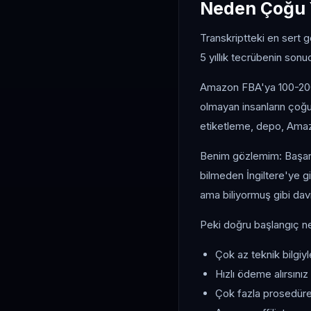
Neden Çoğu Y
Transkriptteki en sert 
5 yıllık tecrübenin son
Amazon FBA'ya 100-200 
olmayan insanların çoğu 
etiketleme, depo, Amazon
Benim gözlemim: Başarıs
bilmeden İngiltere'ye g
ama biliyormuş gibi dav
Peki doğru başlangıç n
Çok az teknik bilgiyl
Hızlı ödeme alırsınız
Çok fazla prosedüre