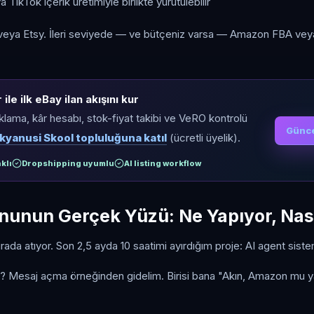
 TikTok içerik üretimiyle birlikte yürütülebilir
veya Etsy. İleri seviyede — ve bütçeniz varsa — Amazon FBA veya
ile ilk eBay ilan akışını kur
ıklama, kâr hesabı, stok-fiyat takibi ve VeRO kontrolü
Günce
kyanusi Skool topluluğuna katıl
(ücretli üyelik).
klı
Dropshipping uyumlu
AI listing workflow
unun Gerçek Yüzü: Ne Yapıyor, Nası
burada atıyor. Son 2,5 ayda 10 saatimi ayırdığım proje: AI agent siste
r? Mesaj açma örneğinden gidelim. Birisi bana "Akın, Amazon mu 