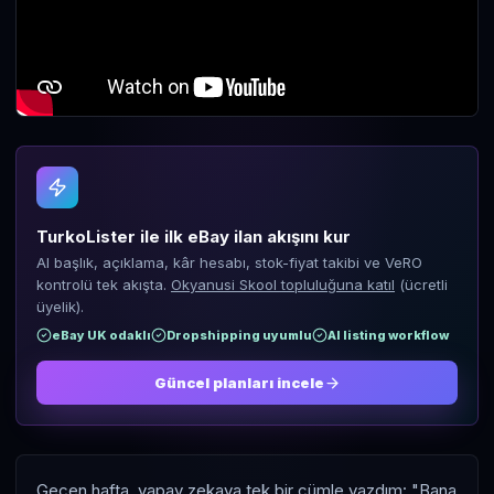
TurkoLister ile ilk eBay ilan akışını kur
AI başlık, açıklama, kâr hesabı, stok-fiyat takibi ve VeRO
kontrolü tek akışta.
Okyanusi Skool topluluğuna katıl
(ücretli
üyelik).
eBay UK odaklı
Dropshipping uyumlu
AI listing workflow
Güncel planları incele
Geçen hafta, yapay zekaya tek bir cümle yazdım: "Bana