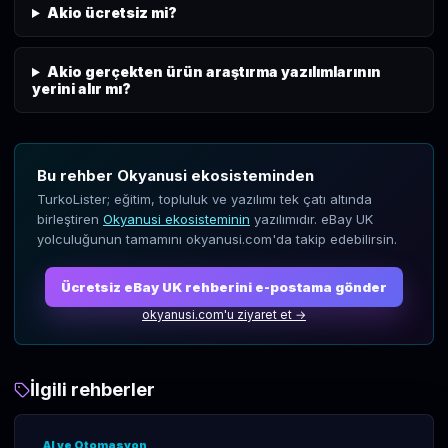
Akio ücretsiz mi?
Akio gerçekten ürün araştırma yazılımlarının
yerini alır mı?
Bu rehber Okyanusi ekosisteminden
TurkoLister; eğitim, topluluk ve yazılımı tek çatı altında
birleştiren
Okyanusi ekosisteminin
yazılımıdır. eBay UK
yolculuğunun tamamını okyanusi.com'da takip edebilirsin.
Ücretsiz eBay UK rehberini e-postama gönder
okyanusi.com'u ziyaret et →
İlgili rehberler
AI ve Otomasyon