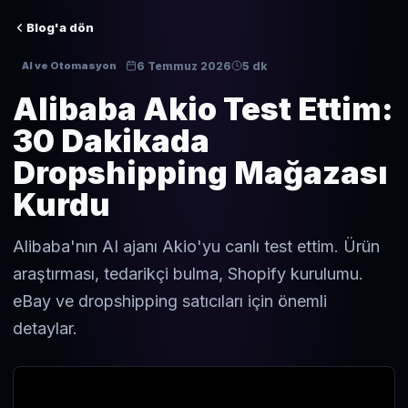
Blog'a dön
6 Temmuz 2026
5 dk
AI ve Otomasyon
Alibaba Akio Test Ettim:
30 Dakikada
Dropshipping Mağazası
Kurdu
Alibaba'nın AI ajanı Akio'yu canlı test ettim. Ürün
araştırması, tedarikçi bulma, Shopify kurulumu.
eBay ve dropshipping satıcıları için önemli
detaylar.