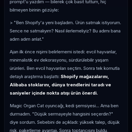
prompt'u yazdım — bilerek çok basit tuttum, hiç
bilmeyen birinin gözüyle:
> "Ben Shopify'a yeni başladım. Ürün satmak istiyorum.
Sence ne satmalıyım? Nasıl ilerlemeliyiz? Bu adımı bana
adım adım anlat."
Ajan ilk önce nişimi belirlememi istedi: evcil hayvanlar,
minimalistik ev dekorasyonu, sürdürülebilir yaşam
ürünleri. Ben evcil hayvanları seçtim. Sonra tek komutla
detaylı araştırma başlattı:
Shopify mağazalarını,
Alibaba stoklarını, dünya trendlerini taradı ve
saniyeler içinde nokta atışı ürün önerdi.
Magic Organ Cat oyuncağı, kedi şemsiyesi... Ama ben
durmadım. "Düşük sermayeyle hangisini seçerdin?"
diye sordum. Sebebini de açıkladı: yüksek talep, düşük
risk, paketleme avantajı. Sonra toptancısını buldu,