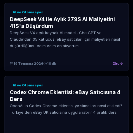
AI ve Otomasyon
DeepSeek V4 ile Aylık 279$ AI Maliyetini
41$'a Düşürdüm
DeepSeek V4 açık kaynak AI modeli, ChatGPT ve
Claude'dan 35 kat ucuz. eBay satıcıları için maliyetleri nasıl
düşürdüğümü adım adım anlatıyorum.
19 Temmuz 2026
10 dk
Oku
AI ve Otomasyon
Codex Chrome Eklentisi: eBay Satıcısına 4
Ders
OpenAI'ın Codex Chrome eklentisi yazılımcıları nasıl etkiledi?
Türkiye'den eBay UK satıcısına uygulanabilir 4 pratik ders.