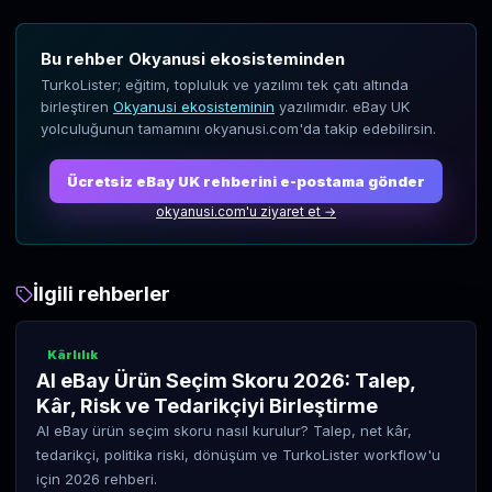
Bu rehber Okyanusi ekosisteminden
TurkoLister; eğitim, topluluk ve yazılımı tek çatı altında
birleştiren
Okyanusi ekosisteminin
yazılımıdır. eBay UK
yolculuğunun tamamını okyanusi.com'da takip edebilirsin.
Ücretsiz eBay UK rehberini e-postama gönder
okyanusi.com'u ziyaret et →
İlgili rehberler
Kârlılık
AI eBay Ürün Seçim Skoru 2026: Talep,
Kâr, Risk ve Tedarikçiyi Birleştirme
AI eBay ürün seçim skoru nasıl kurulur? Talep, net kâr,
tedarikçi, politika riski, dönüşüm ve TurkoLister workflow'u
için 2026 rehberi.