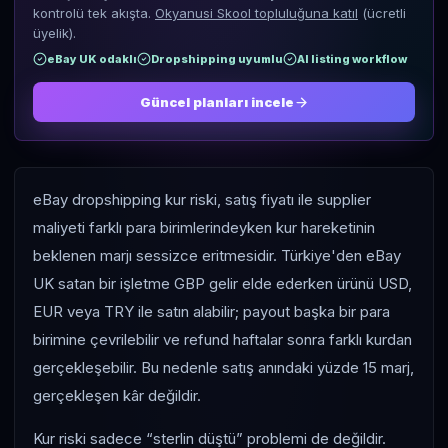
kontrolü tek akışta.
Okyanusi Skool topluluğuna katıl
(ücretli
üyelik).
eBay UK odaklı
Dropshipping uyumlu
AI listing workflow
Güncel planları incele
eBay dropshipping kur riski, satış fiyatı ile supplier
maliyeti farklı para birimlerindeyken kur hareketinin
beklenen marjı sessizce eritmesidir. Türkiye'den eBay
UK satan bir işletme GBP gelir elde ederken ürünü USD,
EUR veya TRY ile satın alabilir; payout başka bir para
birimine çevrilebilir ve refund haftalar sonra farklı kurdan
gerçekleşebilir. Bu nedenle satış anındaki yüzde 15 marj,
gerçekleşen kâr değildir.
Kur riski sadece “sterlin düştü” problemi de değildir.