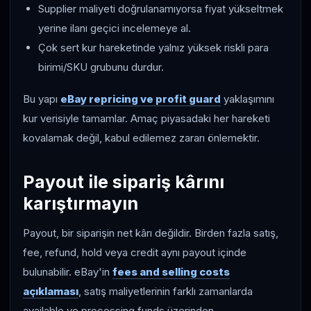
Supplier maliyeti doğrulanamıyorsa fiyat yükseltmek
yerine ilanı geçici incelemeye al.
Çok sert kur hareketinde yalnız yüksek riskli para
birimi/SKU grubunu durdur.
Bu yapı
eBay repricing ve profit guard
yaklaşımını
kur verisiyle tamamlar. Amaç piyasadaki her hareketi
kovalamak değil, kabul edilemez zararı önlemektir.
Payout ile sipariş kârını
karıştırmayın
Payout, bir siparişin net kârı değildir. Birden fazla satış,
fee, refund, hold veya credit aynı payout içinde
bulunabilir. eBay'in
fees and selling costs
açıklaması
, satış maliyetlerinin farklı zamanlarda
available ve processing funds üzerinden