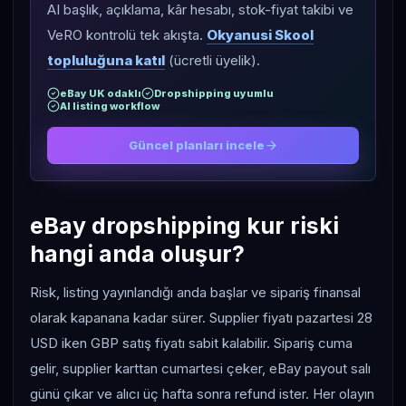
AI başlık, açıklama, kâr hesabı, stok-fiyat takibi ve
VeRO kontrolü tek akışta.
Okyanusi Skool
topluluğuna katıl
(ücretli üyelik).
eBay UK odaklı
Dropshipping uyumlu
AI listing workflow
Güncel planları incele
eBay dropshipping kur riski
hangi anda oluşur?
Risk, listing yayınlandığı anda başlar ve sipariş finansal
olarak kapanana kadar sürer. Supplier fiyatı pazartesi 28
USD iken GBP satış fiyatı sabit kalabilir. Sipariş cuma
gelir, supplier karttan cumartesi çeker, eBay payout salı
günü çıkar ve alıcı üç hafta sonra refund ister. Her olayın