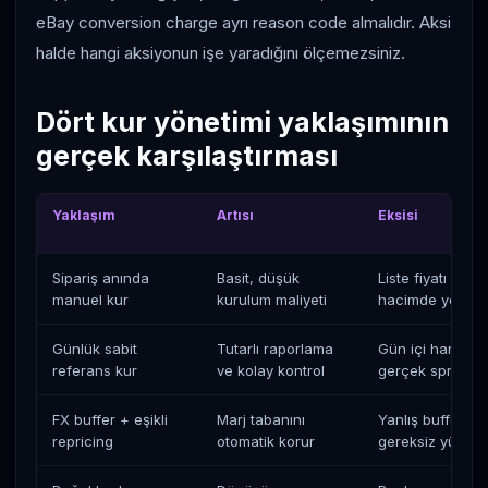
eBay conversion charge ayrı reason code almalıdır. Aksi
halde hangi aksiyonun işe yaradığını ölçemezsiniz.
Dört kur yönetimi yaklaşımının
gerçek karşılaştırması
Yaklaşım
Artısı
Eksisi
Sipariş anında
Basit, düşük
Liste fiyatı eski k
manuel kur
kurulum maliyeti
hacimde yetişm
Günlük sabit
Tutarlı raporlama
Gün içi hareketi
referans kur
ve kolay kontrol
gerçek spread'i 
FX buffer + eşikli
Marj tabanını
Yanlış buffer fiy
repricing
otomatik korur
gereksiz yükselt