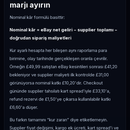
marjı ayırın
Nominal kâr formülü basittir:
Nominal kâr = eBay net geliri − supplier toplamı −
doğrudan sipariş maliyetleri
Kur ayarlı hesapta her bileşen aynı raporlama para
birimine, olay tarihinde gerçekleşen oranla çevrilir.
Örneğin £49,99 satıştan eBay kesintileri sonrası £41,20
bekleniyor ve supplier maliyeti ilk kontrolde £31,00
görünüyorsa nominal katkı £10,20'dir. Checkout
gününde supplier tahsilatı kart spread'iyle £33,10'a,
refund rezervi de £1,50'ye çıkarsa kullanılabilir katkı
£6,60'a düşer.
Bu farkın tamamını “kur zararı” diye etiketlemeyin.
Supplier fiyat değişimi, kargo ek ücreti, kart spread'i ve