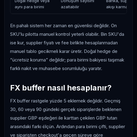
Doğal hedge veya
Dönüşüm sayısını
Banka, supplier 
aynı para birimi
azaltabilir
akışı karmaşıkla
En pahalı sistem her zaman en güvenlisi değildir. On
SKU'lu pilotta manuel kontrol yeterli olabilir. Bin SKU'da
ise kur, supplier fiyatı ve fee birlikte hesaplanmadan
manuel tablo gecikmeli karar üretir. Doğal hedge de
“ücretsiz koruma” değildir; para birimi bakiyesi taşımak
farklı nakit ve muhasebe sorumluluğu yaratır.
FX buffer nasıl hesaplanır?
FX buffer rastgele yüzde 5 eklemek değildir. Geçmiş
30, 60 veya 90 gündeki gerçek siparişlerde beklenen
supplier GBP eşdeğeri ile karttan çekilen GBP tutarı
arasındaki farkı ölçün. Ardından para birimi çifti, supplier
ve siparişten checkout'a geçen süreye göre