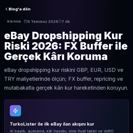
Blog'a dön
6 Temmuz 2026
7 dk
Kârlılık
eBay Dropshipping Kur
Riski 2026: FX Buffer ile
Gerçek Kârı Koruma
eBay dropshipping kur riskini GBP, EUR, USD ve
TRY maliyetlerinde ölçün; FX buffer, repricing ve
mutabakatla gerçek kârı kur hareketinden koruyun.
TurkoLister ile ilk eBay ilan akışını kur
AI başlık, açıklama, kâr hesabı, stok-fiyat takibi ve VeRO