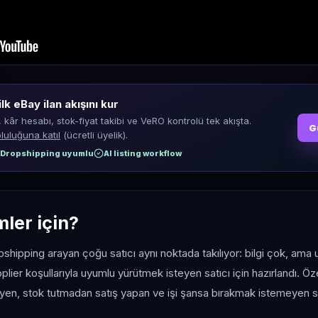
ilk eBay ilan akışını kur
, kâr hesabı, stok-fiyat takibi ve VeRO kontrolü tek akışta.
G
luluğuna katıl
(ücretli üyelik).
Dropshipping uyumlu
AI listing workflow
mler için?
pshipping arayan çoğu satıcı aynı noktada takılıyor: bilgi çok, ama u
pplier koşullarıyla uyumlu yürütmek isteyen satıcı için hazırlandı. Ö
eyen, stok tutmadan satış yapan ve işi şansa bırakmak istemeyen sat