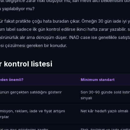
yat değişince zarar riski oluşuyor mu, ilan metni alıcı beklentisini d
 yapılabiliyor mu?
ür fakat pratikte çoğu hata buradan çıkar. Örneğin 30 gün iade iyi y
rn label sadece ilk gün kontrol edilirse ikinci hafta zarar yazabilir.
 görünürlük alır ama dönüşüm düşer. INAD case ise genellikle satışt
esi çözülmesi gereken bir konudur.
 kontrol listesi
den önemli?
Minimum standart
ünün gerçekten satıldığını gösterir
Son 30-90 günde sold listin
sinyali
misyon, reklam, iade ve fiyat artışını
Net kâr hedefi yazılı olmalı
rşılar
tal ve geç gönderimi azaltır
Stok, teslimat ve iade şartla