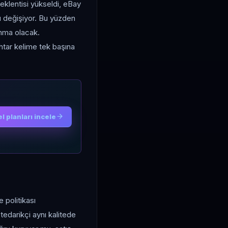
beklentisi yükseldi, eBay
lı değişiyor. Bu yüzden
lanma olacak.
htar kelime tek başına
l planları incele
 politikası
tedarikçi aynı kalitede