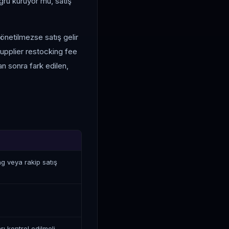
oğru kuruyor mu, satış
önetilmezse satış gelir
 supplier restocking fee
an sonra fark edilen,
g veya rakip satış
rı kontrol edilmeli