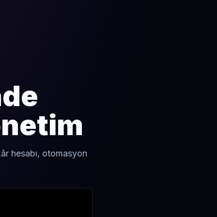
nde
önetim
, kâr hesabı, otomasyon