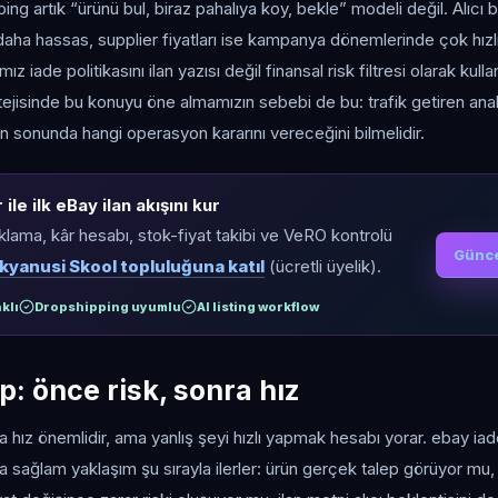
g artık “ürünü bul, biraz pahalıya koy, bekle” modeli değil. Alıcı 
i daha hassas, supplier fiyatları ise kampanya dönemlerinde çok hız
z iade politikasını ilan yazısı değil finansal risk filtresi olarak kul
atejisinde bu konuyu öne almamızın sebebi de bu: trafik getiren ana
 sonunda hangi operasyon kararını vereceğini bilmelidir.
ile ilk eBay ilan akışını kur
ıklama, kâr hesabı, stok-fiyat takibi ve VeRO kontrolü
Günce
kyanusi Skool topluluğuna katıl
(ücretli üyelik).
klı
Dropshipping uyumlu
AI listing workflow
: önce risk, sonra hız
hız önemlidir, ama yanlış şeyi hızlı yapmak hesabı yorar. ebay iade
sağlam yaklaşım şu sırayla ilerler: ürün gerçek talep görüyor mu, 