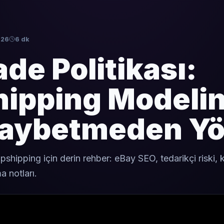
026
6 dk
ade Politikası:
hipping Modeli
Kaybetmeden Y
opshipping için derin rehber: eBay SEO, tedarikçi riski
 notları.