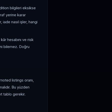
tion bilgileri eksikse
raf yerine karar
, iade nasıl işler, hangi
kâr hesabını ve risk
ini bilemez. Doğru
omoted listings oranı,
malıdır. Bu yüzden
et tablo gerekir.