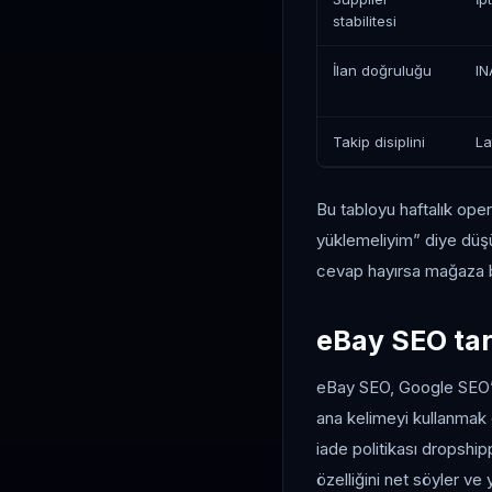
stabilitesi
İlan doğruluğu
IN
Takip disiplini
La
Bu tabloyu haftalık oper
yüklemeliyim” diye düş
cevap hayırsa mağaza bü
eBay SEO tar
eBay SEO, Google SEO’da
ana kelimeyi kullanmak 
iade politikası dropshipp
özelliğini net söyler ve