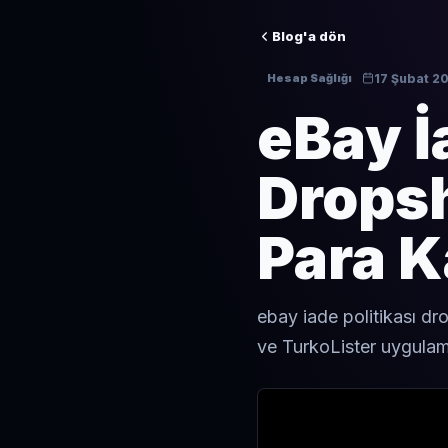
Blog'a dön
17 Şubat 2
Hesap Sağlığı
eBay İ
Drops
Para 
ebay iade politikası dr
ve TurkoLister uygulama