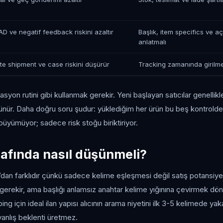
AD ve negatif feedback riskini azaltır
Başlık, item specifics ve a
anlatmalı
te shipment ve case riskini düşürür
Tracking zamanında girilme
asyon rutini gibi kullanmak gerekir. Yeni başlayan satıcılar genellik
ünür. Daha doğru soru şudur: yüklediğim her ürün bu beş kontrold
yümüyor; sadece risk stoğu biriktiriyor.
afında nasıl düşünmeli?
n farklıdır çünkü sadece kelime eşleşmesi değil satış potansiyeli
gerekir, ama başlığı anlamsız anahtar kelime yığınına çevirmek d
ing için ideal ilan yapısı alıcının arama niyetini ilk 3-5 kelimede yaka
 yanlış beklenti üretmez.