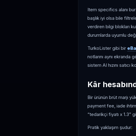
Item specifics alanı bur
başlık iyi olsa bile fil
verdiren bilgi blokları k
durumlarda uyumlu deği
TurkoLister gibi bir
eBa
notlarını aynı ekranda 
sistem AI hızını satıcı ko
Kâr hesabın
Bir ürünün brüt marjı yü
payment fee, iade ihtima
“tedarikçi fiyatı x 1.3” g
Pratik yaklaşım şudur: