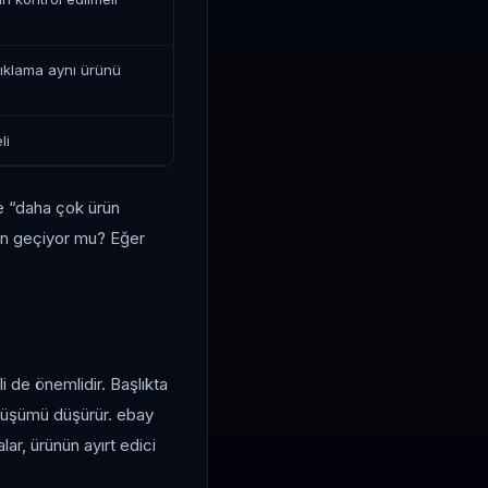
çıklama aynı ürünü
li
le “daha çok ürün
en geçiyor mu? Eğer
 de önemlidir. Başlıkta
önüşümü düşürür. ebay
lar, ürünün ayırt edici