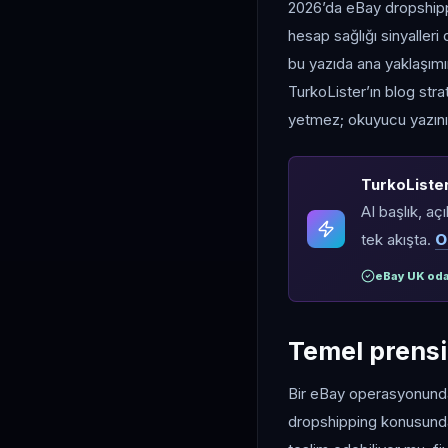
2026’da eBay dropshippin
hesap sağlığı sinyaller
bu yazıda ana yaklaşımımı
TurkoLister’ın blog str
yetmez; okuyucu yazının
TurkoLister 
AI başlık, aç
tek akışta.
O
eBay UK oda
Temel prensip
Bir eBay operasyonunda 
dropshipping konusunda 