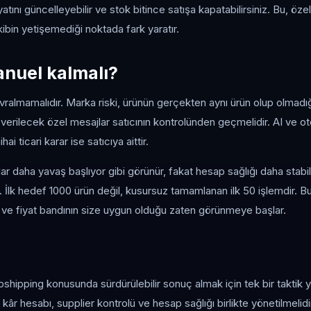
fiyatını güncelleyebilir ve stok bitince satışa kapatabilirsiniz. Bu, öz
ibin yetişemediği noktada fark yaratır.
nuel kalmalı?
almamalıdır. Marka riski, ürünün gerçekten aynı ürün olup olmadığı,
a verilecek özel mesajlar satıcının kontrolünden geçmelidir. AI ve
ai ticari karar ise satıcıya aittir.
ar daha yavaş başlıyor gibi görünür, fakat hesap sağlığı daha stabil 
. İlk hedef 1000 ürün değil, kusursuz tamamlanan ilk 50 işlemdir. B
r ve fiyat bandının size uygun olduğu zaten görünmeye başlar.
pshipping konusunda sürdürülebilir sonuç almak için tek bir taktik ye
 kâr hesabı, supplier kontrolü ve hesap sağlığı birlikte yönetilmelidi