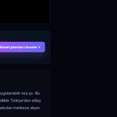
üncel planları incele
ygulanabilir sıra az. Bu
zellikle Türkiye’den eBay
ıcıları merkeze alıyor.