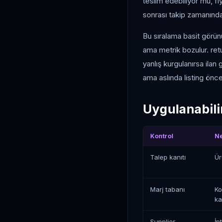
teslim edebiliyor mu, fi
sonrası takip zamanında
Bu sıralama basit görün
ama metrik bozulur. retu
yanlış kurgulanırsa ilan
ama aslında listing önc
Uygulanabilir
Kontrol
Ne
Talep kanıtı
Ür
Marj tabanı
Ko
ka
Supplier
İp