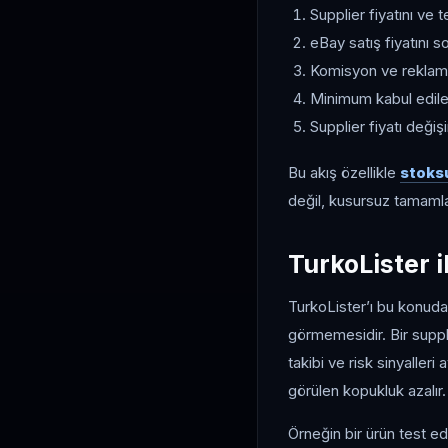
Supplier fiyatını ve t
eBay satış fiyatını so
Komisyon ve reklam 
Minimum kabul edilebi
Supplier fiyatı değiş
Bu akış özellikle
stoksu
değil, kusursuz tamamlan
TurkoLister i
TurkoLister’ı bu konuda 
görmemesidir. Bir suppli
takibi ve risk sinyaller
görülen kopukluk azalır.
Örneğin bir ürün test ed