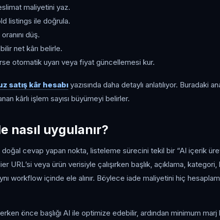
eslimat maliyetini yaz.
ld listings ile doğrula.
oranını düş.
lir net kârı belirle.
irse otomatik uyarı veya fiyat güncellemesi kur.
z satış kâr hesabı
yazısında daha detaylı anlatılıyor. Buradaki ana
an kârlı işlem sayısı büyümeyi belirler.
le nasıl uygulanır?
doğal cevap yapan nokta, listeleme sürecini tekil bir “AI içerik üret
er URL’si veya ürün verisiyle çalışırken başlık, açıklama, kategori, 
i aynı workflow içinde ele alınır. Böylece iade maliyetini hiç hesap
erken önce başlığı AI ile optimize edebilir, ardından minimum marj ku