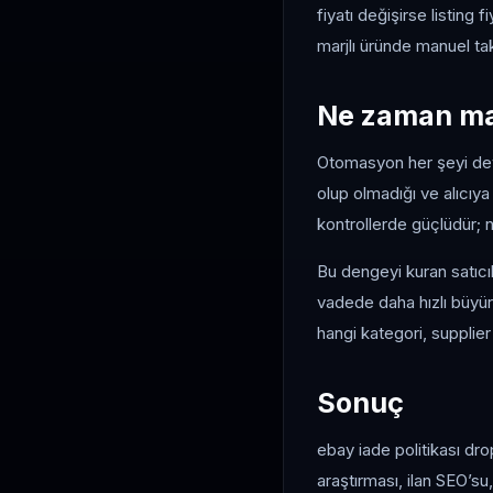
fiyatı değişirse listing 
marjlı üründe manuel tak
Ne zaman ma
Otomasyon her şeyi devr
olup olmadığı ve alıcıy
kontrollerde güçlüdür; nih
Bu dengeyi kuran satıcıl
vadede daha hızlı büyür
hangi kategori, supplie
Sonuç
ebay iade politikası dro
araştırması, ilan SEO’su,