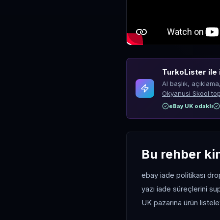
TurkoLister ile 
AI başlık, açıklama
Okyanusi Skool top
eBay UK odaklı
Bu rehber ki
ebay iade politikası dro
yazı iade süreçlerini su
UK pazarına ürün listel