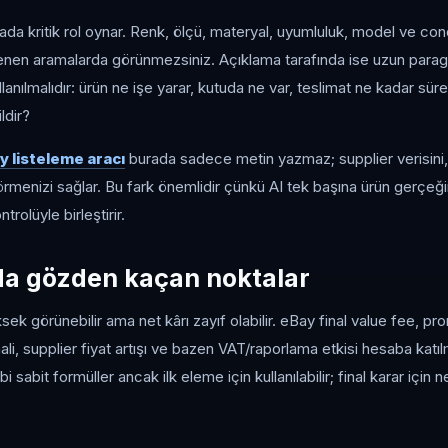
ada kritik rol oynar. Renk, ölçü, materyal, uyumluluk, model ve condi
trelenen aramalarda görünmezsiniz. Açıklama tarafında ise uzun parag
ullanılmalıdır: ürün ne işe yarar, kutuda ne var, teslimat ne kadar sürer
ldir?
y listeleme aracı
burada sadece metin yazmaz; supplier verisini, 
görmenizi sağlar. Bu fark önemlidir çünkü AI tek başına ürün gerçeğ
ntrolüyle birleştirir.
da gözden kaçan noktalar
ksek görünebilir ama net kârı zayıf olabilir. eBay final value fee, pr
li, supplier fiyat artışı ve bazen VAT/raporlama etkisi hesaba katıl
ibi sabit formüller ancak ilk eleme için kullanılabilir; final karar için n