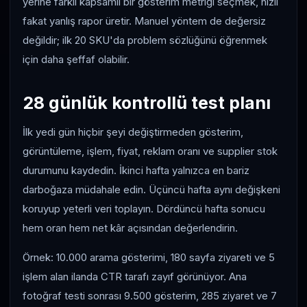
yerine farklı kapsamlı bir gösterim metriği seçmek, hızlı
fakat yanlış rapor üretir. Manuel yöntem de değersiz
değildir; ilk 20 SKU'da problem sözlüğünü öğrenmek
için daha şeffaf olabilir.
28 günlük kontrollü test planı
İlk yedi gün hiçbir şeyi değiştirmeden gösterim,
görüntüleme, işlem, fiyat, reklam oranı ve supplier stok
durumunu kaydedin. İkinci hafta yalnızca en bariz
darboğaza müdahale edin. Üçüncü hafta aynı değişkeni
koruyup yeterli veri toplayın. Dördüncü hafta sonucu
hem oran hem net kâr açısından değerlendirin.
Örnek: 10.000 arama gösterimi, 180 sayfa ziyareti ve 5
işlem alan ilanda CTR tarafı zayıf görünüyor. Ana
fotoğraf testi sonrası 9.500 gösterim, 285 ziyaret ve 7