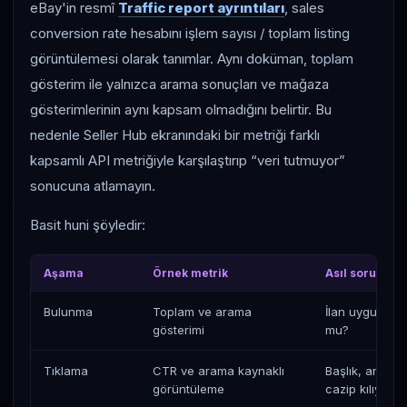
eBay'in resmî
Traffic report ayrıntıları
, sales
conversion rate hesabını işlem sayısı / toplam listing
görüntülemesi olarak tanımlar. Aynı doküman, toplam
gösterim ile yalnızca arama sonuçları ve mağaza
gösterimlerinin aynı kapsam olmadığını belirtir. Bu
nedenle Seller Hub ekranındaki bir metriği farklı
kapsamlı API metriğiyle karşılaştırıp “veri tutmuyor”
sonucuna atlamayın.
Basit huni şöyledir:
Aşama
Örnek metrik
Asıl soru
Bulunma
Toplam ve arama
İlan uygun sor
gösterimi
mu?
Tıklama
CTR ve arama kaynaklı
Başlık, ana fo
görüntüleme
cazip kılıyor 