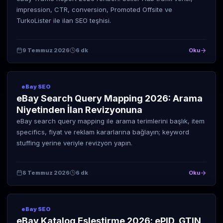
impression, CTR, conversion, Promoted Offsite ve
TurkoLister ile ilan SEO teşhisi.
9 Temmuz 2026
6 dk
Oku
eBay SEO
eBay Search Query Mapping 2026: Arama
Niyetinden İlan Revizyonuna
eBay search query mapping ile arama terimlerini başlık, item
specifics, fiyat ve reklam kararlarına bağlayın; keyword
stuffing yerine veriyle revizyon yapın.
8 Temmuz 2026
6 dk
Oku
eBay SEO
eBay Katalog Eşleştirme 2026: ePID, GTIN