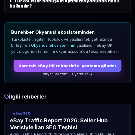
TurkoLister dönüşüm optimizasyonunda nasıl
kullanılır?
Bu rehber Okyanusi ekosisteminden
TurkoLister; eğitim, topluluk ve yazılımı tek çatı altında
birleştiren
Okyanusi ekosisteminin
yazılımıdır. eBay UK
yolculuğunun tamamını okyanusi.com'da takip edebilirsin.
Ücretsiz eBay UK rehberini e-postama gönder
okyanusi.com'u ziyaret et →
İlgili rehberler
eBay SEO
eBay Traffic Report 2026: Seller Hub
Verisiyle İlan SEO Teşhisi
eBay Traffic Report 2026 rehberi: Seller Hub trafik verisi,