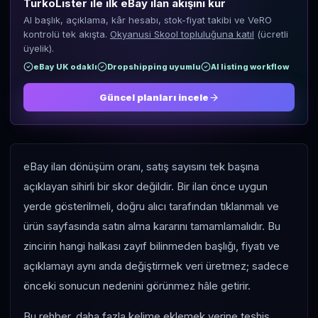
TurkoLister ile ilk eBay ilan akışını kur
AI başlık, açıklama, kâr hesabı, stok-fiyat takibi ve VeRO
kontrolü tek akışta.
Okyanusi Skool topluluğuna katıl
(ücretli
üyelik).
eBay UK odaklı
Dropshipping uyumlu
AI listing workflow
Güncel planları incele
eBay ilan dönüşüm oranı, satış sayısını tek başına
açıklayan sihirli bir skor değildir. Bir ilan önce uygun
yerde gösterilmeli, doğru alıcı tarafından tıklanmalı ve
ürün sayfasında satın alma kararını tamamlamalıdır. Bu
zincirin hangi halkası zayıf bilinmeden başlığı, fiyatı ve
açıklamayı aynı anda değiştirmek veri üretmez; sadece
önceki sonucun nedenini görünmez hâle getirir.
Bu rehber, daha fazla kelime eklemek yerine teşhis