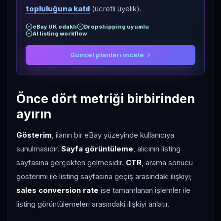
topluluğuna katıl
(ücretli üyelik).
eBay UK odaklı
Dropshipping uyumlu
AI listing workflow
Güncel planları incele
Önce dört metriği birbirinden
ayırın
Gösterim
, ilanın bir eBay yüzeyinde kullanıcıya
sunulmasıdır.
Sayfa görüntüleme
, alıcının listing
sayfasına gerçekten gelmesidir.
CTR
, arama sonucu
gösterimi ile listing sayfasına geçiş arasındaki ilişkiyi;
sales conversion rate
ise tamamlanan işlemler ile
listing görüntülemeleri arasındaki ilişkiyi anlatır.