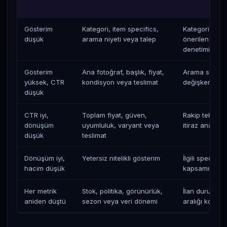
Gösterim
Kategori, item specifics,
Kategori ve z
düşük
arama niyeti veya talep
önerilen spec
denetimi
Gösterim
Ana fotoğraf, başlık, fiyat,
Arama sonuc
yüksek, CTR
kondisyon veya teslimat
değişkenli tes
düşük
CTR iyi,
Toplam fiyat, güven,
Rakip teklif v
dönüşüm
uyumluluk, varyant veya
itiraz analizi
düşük
teslimat
Dönüşüm iyi,
Yetersiz nitelikli gösterim
İlgili specific
hacim düşük
kapsamını ge
Her metrik
Stok, politika, görünürlük,
İlan durumu v
aniden düştü
sezon veya veri dönemi
aralığı kontro