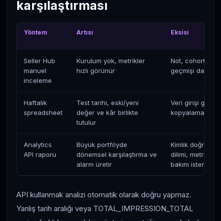
karşılaştırması
Yöntem
Artısı
Eksisi
Seller Hub
Kurulum yok, metrikler
Not, cohort ve de
manuel
hızlı görünür
geçmişi dağınık k
inceleme
Haftalık
Test tarihi, eski/yeni
Veri girişi gecikeb
spreadsheet
değer ve kâr birlikte
kopyalama hatas
tutulur
Analytics
Büyük portföyde
Kimlik doğrulam
API raporu
dönemsel karşılaştırma ve
dilimi, metric k
alarm üretir
bakım ister
API kullanmak analizi otomatik olarak doğru yapmaz.
Yanlış tarih aralığı veya TOTAL_IMPRESSION_TOTAL