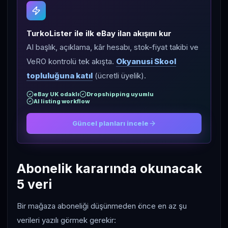
TurkoLister ile ilk eBay ilan akışını kur
AI başlık, açıklama, kâr hesabı, stok-fiyat takibi ve
VeRO kontrolü tek akışta.
Okyanusi Skool
topluluğuna katıl
(ücretli üyelik).
eBay UK odaklı
Dropshipping uyumlu
AI listing workflow
Güncel planları incele
Abonelik kararında okunacak
5 veri
Bir mağaza aboneliği düşünmeden önce en az şu
verileri yazılı görmek gerekir: