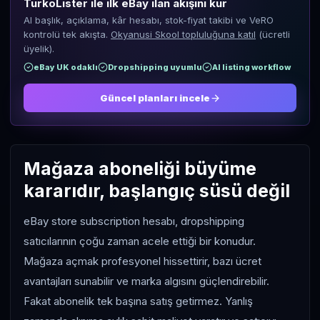
TurkoLister ile ilk eBay ilan akışını kur
AI başlık, açıklama, kâr hesabı, stok-fiyat takibi ve VeRO
kontrolü tek akışta.
Okyanusi Skool topluluğuna katıl
(ücretli
üyelik).
eBay UK odaklı
Dropshipping uyumlu
AI listing workflow
Güncel planları incele
Mağaza aboneliği büyüme
kararıdır, başlangıç süsü değil
eBay store subscription hesabı, dropshipping
satıcılarının çoğu zaman acele ettiği bir konudur.
Mağaza açmak profesyonel hissettirir, bazı ücret
avantajları sunabilir ve marka algısını güçlendirebilir.
Fakat abonelik tek başına satış getirmez. Yanlış