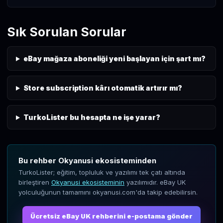
Sık Sorulan Sorular
eBay mağaza aboneliği yeni başlayan için şart mı?
Store subscription kârı otomatik artırır mı?
TurkoLister bu hesapta ne işe yarar?
Bu rehber Okyanusi ekosisteminden
TurkoLister; eğitim, topluluk ve yazılımı tek çatı altında
birleştiren
Okyanusi ekosisteminin
yazılımıdır. eBay UK
yolculuğunun tamamını okyanusi.com'da takip edebilirsin.
Ücretsiz eBay UK rehberini e-postama gönder