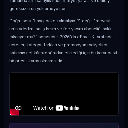
zamanda alınırsa aylık sabit maliyet yaratır ve satıcıyı
gereksiz ürün yüklemeye iter.
Doğru soru "hangi paketi almalıyım?" değil, "mevcut
ürün adedim, satış hızım ve fee yapım aboneliği haklı
çıkarıyor mu?" sorusudur. 2026'da eBay UK tarafında
ücretler, kategori farkları ve promosyon maliyetleri
satıcının net kârını doğrudan etkilediği için bu karar basit
bir prestij kararı olmamalıdır.