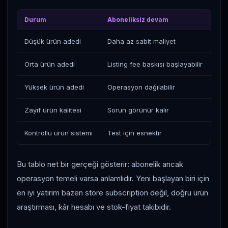
Durum
Aboneliksiz devam
Sto
Düşük ürün adedi
Daha az sabit maliyet
Ger
Orta ürün adedi
Listing fee baskısı başlayabilir
Fee
Yüksek ürün adedi
Operasyon dağılabilir
Dah
Zayıf ürün kalitesi
Sorun görünür kalır
Sor
Kontrollü ürün sistemi
Test için esnektir
Ölç
Bu tablo net bir gerçeği gösterir: abonelik ancak
operasyon temeli varsa anlamlıdır. Yeni başlayan biri için
en iyi yatırım bazen store subscription değil, doğru ürün
araştırması, kâr hesabı ve stok-fiyat takibidir.