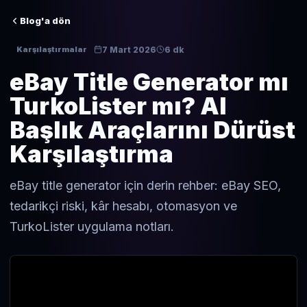
Blog'a dön
7 Mart 2026
6 dk
Karşılaştırmalar
eBay Title Generator mı
TurkoLister mı? AI
Başlık Araçlarını Dürüst
Karşılaştırma
eBay title generator için derin rehber: eBay SEO,
tedarikçi riski, kâr hesabı, otomasyon ve
TurkoLister uygulama notları.