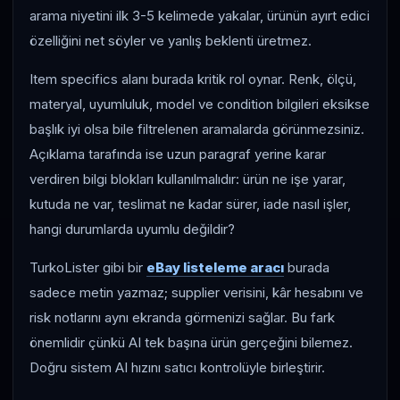
arama niyetini ilk 3-5 kelimede yakalar, ürünün ayırt edici
özelliğini net söyler ve yanlış beklenti üretmez.
Item specifics alanı burada kritik rol oynar. Renk, ölçü,
materyal, uyumluluk, model ve condition bilgileri eksikse
başlık iyi olsa bile filtrelenen aramalarda görünmezsiniz.
Açıklama tarafında ise uzun paragraf yerine karar
verdiren bilgi blokları kullanılmalıdır: ürün ne işe yarar,
kutuda ne var, teslimat ne kadar sürer, iade nasıl işler,
hangi durumlarda uyumlu değildir?
TurkoLister gibi bir
eBay listeleme aracı
burada
sadece metin yazmaz; supplier verisini, kâr hesabını ve
risk notlarını aynı ekranda görmenizi sağlar. Bu fark
önemlidir çünkü AI tek başına ürün gerçeğini bilemez.
Doğru sistem AI hızını satıcı kontrolüyle birleştirir.