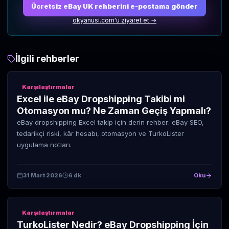
Ücretsiz eBay UK rehberini e-postama gönder
okyanusi.com'u ziyaret et →
İlgili rehberler
Karşılaştırmalar
Excel ile eBay Dropshipping Takibi mi
Otomasyon mu? Ne Zaman Geçiş Yapmalı?
eBay dropshipping Excel takip için derin rehber: eBay SEO,
tedarikçi riski, kâr hesabı, otomasyon ve TurkoLister
uygulama notları.
31 Mart 2026
6 dk
Oku
Karşılaştırmalar
TurkoLister Nedir? eBay Dropshipping İçin