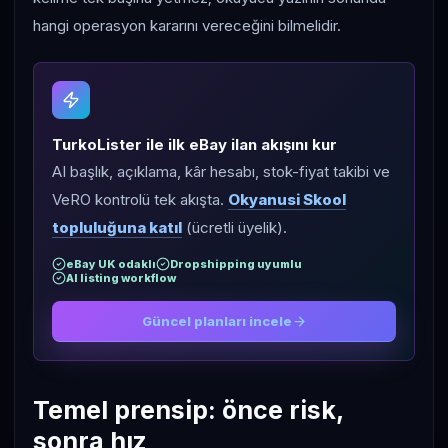
hangi operasyon kararını vereceğini bilmelidir.
TurkoLister ile ilk eBay ilan akışını kur
AI başlık, açıklama, kâr hesabı, stok-fiyat takibi ve
VeRO kontrolü tek akışta.
Okyanusi Skool
topluluğuna katıl
(ücretli üyelik).
eBay UK odaklı
Dropshipping uyumlu
AI listing workflow
Güncel planları incele
Temel prensip: önce risk,
sonra hız