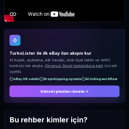
TurkoLister ile ilk eBay ilan akışını kur
AI başlık, açıklama, kâr hesabı, stok-fiyat takibi ve VeRO
kontrolü tek akışta.
Okyanusi Skool topluluğuna katıl
(ücretli
üyelik).
eBay UK odaklı
Dropshipping uyumlu
AI listing workflow
Güncel planları incele
Bu rehber kimler için?