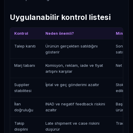
Uygulanabilir kontrol listesi
Kontrol
Neden önemli?
Minimum 
Talep kanıtı
Ürünün gerçekten satıldığını
Son 30-90
gösterir
satış siny
Marj tabanı
Komisyon, reklam, iade ve fiyat
Net kâr h
artışını karşılar
Supplier
İptal ve geç gönderimi azaltır
Stok, tes
stabilitesi
edilmeli
İlan
INAD ve negatif feedback riskini
Başlık, i
doğruluğu
azaltır
ürünü an
Takip
Late shipment ve case riskini
Tracking 
disiplini
düşürür