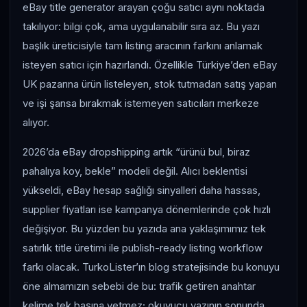
eBay title generator arayan çoğu satıcı aynı noktada
takılıyor: bilgi çok, ama uygulanabilir sıra az. Bu yazı
başlık üreticisiyle tam listing aracının farkını anlamak
isteyen satıcı için hazırlandı. Özellikle Türkiye’den eBay
UK pazarına ürün listeleyen, stok tutmadan satış yapan
ve işi şansa bırakmak istemeyen satıcıları merkeze
alıyor.
2026’da eBay dropshipping artık “ürünü bul, biraz
pahalıya koy, bekle” modeli değil. Alıcı beklentisi
yükseldi, eBay hesap sağlığı sinyalleri daha hassas,
supplier fiyatları ise kampanya dönemlerinde çok hızlı
değişiyor. Bu yüzden bu yazıda ana yaklaşımımız tek
satırlık title üretimi ile publish-ready listing workflow
farkı olacak. TurkoLister’ın blog stratejisinde bu konuyu
öne almamızın sebebi de bu: trafik getiren anahtar
kelime tek başına yetmez; okuyucu yazının sonunda