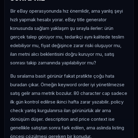
Bir eBay operasyonunda hız önemlidir, ama yanlış şeyi
hızlı yapmak hesabı yorar. eBay title generator
konusunda sağlam yaklaşım şu sırayla ilerler: ürün
gerçek talep görüyor mu, tedarikçi aynı kalitede teslim
edebiliyor mu, fiyat değişince zarar riski oluşuyor mu,
ilan metni alıcı beklentisini doğru kuruyor mu, satış
sonrası takip zamanında yapılabiliyor mu?
Bu sıralama basit görünür fakat pratikte çoğu hata
buradan çıkar. Örneğin keyword order iyi yönetilmezse
satış gelir ama metrik bozulur. 80 character cap sadece
ilk gün kontrol edilirse ikinci hafta zarar yazabilir. policy
check yanlış kurgulanırsa ilan görünürlük alır ama
dönüşüm düşer. description and price context ise
genellikle satıştan sonra fark edilen, ama aslında listing
öncesi çözülmesi gereken bir konudur.