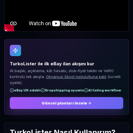
TurkoLister ile ilk eBay ilan akışını kur
AI başlık, açıklama, kâr hesabı, stok-fiyat takibi ve VeRO
kontrolü tek akışta.
Okyanusi Skool topluluğuna katıl
(ücretli
üyelik).
eBay UK odaklı
Dropshipping uyumlu
AI listing workflow
Güncel planları incele
TurkoLister Nasıl Kullanırım?