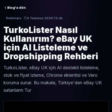
Blog'a dön
4 Temmuz 2026
5 dk
Başlangıç
TurkoLister Nasıl
Kullanırım? eBay UK
için AI Listeleme ve
Dropshipping Rehberi
TurkoLister, eBay UK için AI destekli listeleme,
stok ve fiyat izleme, Chrome eklentisi ve Vero
koruma sunar. Bu makale, Türkiye'den eBay UK
satanların Tur