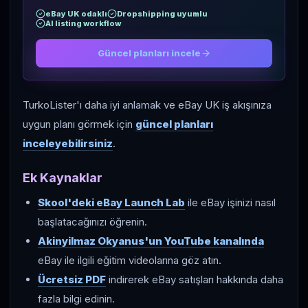
eBay UK odaklı
Dropshipping uyumlu
AI listing workflow
Güncel planları incele
TurkoLister'ı daha iyi anlamak ve eBay UK iş akışınıza
uygun planı görmek için
güncel planları
inceleyebilirsiniz
.
Ek Kaynaklar
Skool'deki eBay Launch Lab
ile eBay işinizi nasıl
başlatacağınızı öğrenin.
Akinyilmaz Okyanus'un YouTube kanalında
eBay ile ilgili eğitim videolarına göz atın.
Ücretsiz PDF
indirerek eBay satışları hakkında daha
fazla bilgi edinin.