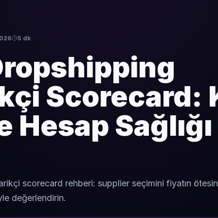
2026
5 dk
Dropshipping
kçi Scorecard: 
e Hesap Sağlığı 
ikçi scorecard rehberi: supplier seçimini fiyatın ötesin
iyle değerlendirin.