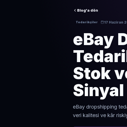
Blog'a dön
17 Haziran 
Tedarikçiler
eBay 
Tedari
Stok v
Sinyal
eBay dropshipping tedar
veri kalitesi ve kâr risk