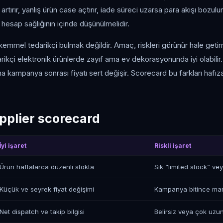
ı artırır, yanlış ürün case açtırır, iade süreci uzarsa para akışı bozul
hesap sağlığının içinde düşünülmelidir.
mmel tedarikçi bulmak değildir. Amaç, riskleri görünür hale getir
arikçi elektronik ürünlerde zayıf ama ev dekorasyonunda iyi olabilir.
ma kampanya sonrası fiyatı sert değişir. Scorecard bu farkları hafı
upplier scorecard
İyi işaret
Riskli işaret
Ürün haftalarca düzenli stokta
Sık “limited stock” vey
Küçük ve seyrek fiyat değişimi
Kampanya bitince marjı
Net dispatch ve takip bilgisi
Belirsiz veya çok uzun 