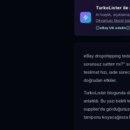
TurkoLister ile 
AI başlık, açıklama
Okyanusi Skool top
eBay UK odaklı
eBay dropshipping teda
sorunsuz sattırır mı?” s
teslimat hızı, iade sürec
doğrudan etkiler.
TurkoLister blogunda 
anlatıldı. Bu yazı belirl
supplier’da gördüğünüzd
tamponu koyacağınıza ka