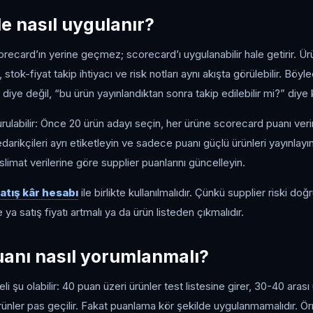
le nasıl uygulanır?
recard’ın yerine geçmez; scorecard’ı uygulanabilir hale getirir. Ürün
, stok-fiyat takip ihtiyacı ve risk notları aynı akışta görülebilir. Böyl
diye değil, “bu ürün yayınlandıktan sonra takip edilebilir mi?” diye k
kurulabilir: Önce 20 ürün adayı seçin, her ürüne scorecard puanı ver
i tedarikçileri ayrı etiketleyin ve sadece puanı güçlü ürünleri yayınlayı
limat verilerine göre supplier puanlarını güncelleyin.
atış kâr hesabı
ile birlikte kullanılmalıdır. Çünkü supplier riski d
 ya satış fiyatı artmalı ya da ürün listeden çıkmalıdır.
anı nasıl yorumlanmalı?
li şu olabilir: 40 puan üzeri ürünler test listesine girer, 30-40 aras
 ürünler pas geçilir. Fakat puanlama kör şekilde uygulanmamalıdır. Ö