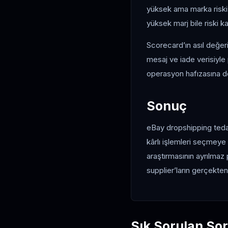
yüksek ama marka riski t
yüksek marj bile riski ka
Scorecard’ın asıl değeri
mesaj ve iade verisiyle
operasyon hafızasına d
Sonuç
eBay dropshipping tedari
kârlı işlemleri seçmeye
araştırmasının ayrılmaz 
supplier’ların gerçekten
Sık Sorulan Sor