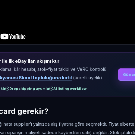
ile ilk eBay ilan akışını kur
ıklama, kâr hesabı, stok-fiyat takibi ve VeRO kontrolü
Günce
kyanusi Skool topluluğuna katıl
(ücretli üyelik).
klı
Dropshipping uyumlu
AI listing workflow
card gerekir?
ığı hata supplier’ı yalnızca alış fiyatına göre seçmektir. Fiyat elbette
siparişin maliyeti sadece kaybedilen satış değildir. Stok iptali de