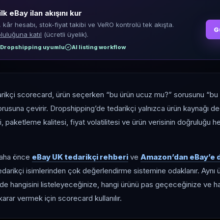
ilk eBay ilan akışını kur
, kâr hesabı, stok-fiyat takibi ve VeRO kontrolü tek akışta.
G
luluğuna katıl
(ücretli üyelik).
Dropshipping uyumlu
AI listing workflow
rikçi scorecard, ürün seçerken “bu ürün ucuz mu?” sorusunu “bu 
orusuna çevirir. Dropshipping’de tedarikçi yalnızca ürün kaynağı değ
i, paketleme kalitesi, fiyat volatilitesi ve ürün verisinin doğruluğu h
daha önce
eBay UK tedarikçi rehberi
ve
Amazon’dan eBay’e d
i tedarikçi isimlerinden çok değerlendirme sistemine odaklanır. Aynı ür
e hangisini listeleyeceğinize, hangi ürünü pas geçeceğinize ve hang
rar vermek için scorecard kullanılır.