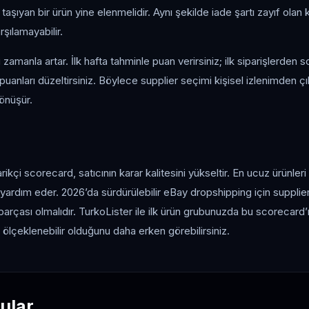
aşıyan bir ürün yine elenmelidir. Aynı şekilde iade şartı zayıf olan k
rşılamayabilir.
 zamanla artar. İlk hafta tahminle puan verirsiniz; ilk siparişlerden 
 puanları düzeltirsiniz. Böylece supplier seçimi kişisel izlenimden 
önüşür.
kçi scorecard, satıcının karar kalitesini yükseltir. En ucuz ürünleri
 yardım eder. 2026’da sürdürülebilir eBay dropshipping için suppli
parçası olmalıdır. TurkoLister ile ilk ürün grubunuzda bu scorecard’
 ölçeklenebilir olduğunu daha erken görebilirsiniz.
ular