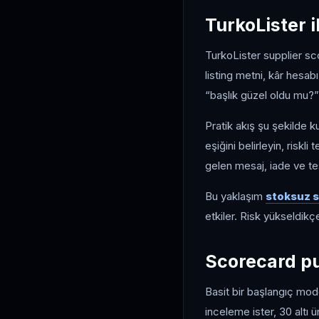
TurkoLister i
TurkoLister supplier sco
listing metni, kâr hesabı
“başlık güzel oldu mu?” 
Pratik akış şu şekilde 
eşiğini belirleyin, riskl
gelen mesaj, iade ve tes
Bu yaklaşım
stoksuz s
etkiler. Risk yükseldikçe
Scorecard pu
Basit bir başlangıç mode
inceleme ister, 30 altı