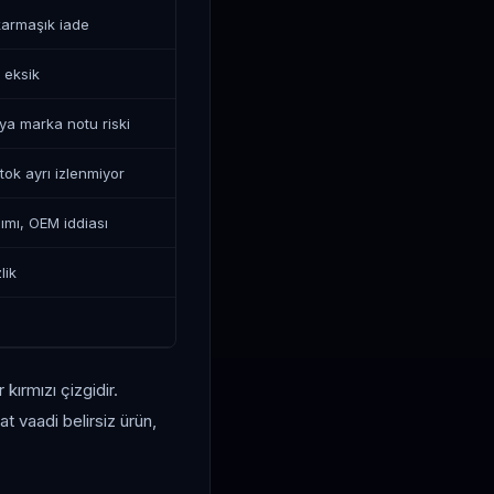
karmaşık iade
i eksik
a marka notu riski
tok ayrı izlenmiyor
nımı, OEM iddiası
lik
 kırmızı çizgidir.
at vaadi belirsiz ürün,