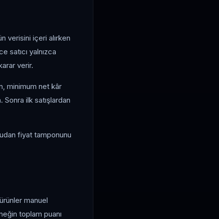
 verisini içeri alırken
ece satıcı yalnızca
arar verir.
in, minimum net kâr
n. Sonra ilk satışlardan
oğrudan fiyat tamponunu
ı ürünler manuel
rneğin toplam puanı