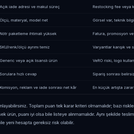
Açık iade adresi ve makul süreç
Restocking fee veya 
Ölçü, materyal, model net
Görsel var, teknik bilg
Nötr paketleme ihtimali yüksek
Fatura, promosyon vey
SKU/renk/ölçü ayrımı temiz
Varyantlar karışık ve s
Generic veya açık lisanslı ürün
VeRO riski, logo kulla
Sorulara hızlı cevap
Sipariş sonrası belirsiz
Komisyon, reklam ve iade sonrası net kâr
En küçük artışta zarar
nlayabilirsiniz. Toplam puan tek karar kriteri olmamalıdır; bazı riskler
k ürün, puanı iyi olsa bile listeye alınmamalıdır. Aynı şekilde teslim
le yeni hesapta gereksiz risk olabilir.