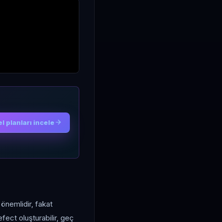
l planları incele
 önemlidir, fakat
fect oluşturabilir, geç