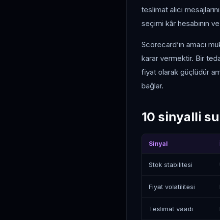
teslimat alıcı mesajların
seçimi kâr hesabının ve 
Scorecard’ın amacı müke
karar vermektir. Bir ted
fiyat olarak güçlüdür a
bağlar.
10 sinyalli s
Sinyal
Stok stabilitesi
Fiyat volatilitesi
Teslimat vaadi