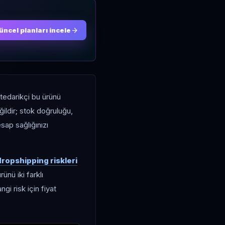
üncel planları incele
tedarikçi bu ürünü
ildir; stok doğruluğu,
esap sağlığınızı
ropshipping riskleri
ünü iki farklı
i risk için fiyat