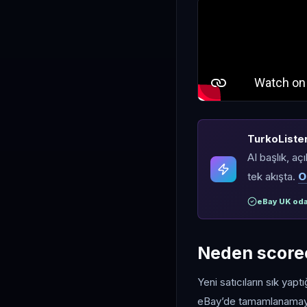
TurkoLister 
AI başlık, aç
tek akışta.
O
eBay UK oda
Neden score
Yeni satıcıların sık yapt
eBay’de tamamlanamayan 