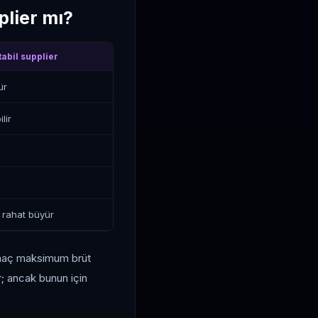
plier mı?
abil supplier
ür
lir
rahat büyür
 amaç maksimum brüt
ir; ancak bunun için