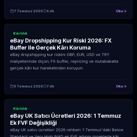
7 Temmuz 2026
6 dk
Oku
Kârlılık
eBay Dropshipping Kur Riski 2026: FX
Buffer ile Gerçek Kârı Koruma
eBay dropshipping kur riskini GBP, EUR, USD ve TRY
maliyetlerinde ölçün; FX buffer, repricing ve mutabakatla
gerçek kârı kur hareketinden koruyun.
6 Temmuz 2026
7 dk
Oku
Kârlılık
eBay UK Satıcı Ücretleri 2026: 1 Temmuz
Ek FVF Değişikliği
eBay UK satıcı ücretleri 2026 rehberi: 1 Temmuz'daki Below
Standard ve Very High INAD ek FVF artışını örneklerle kâr