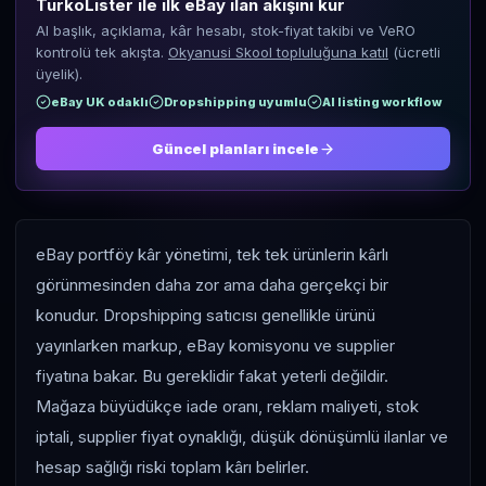
TurkoLister ile ilk eBay ilan akışını kur
AI başlık, açıklama, kâr hesabı, stok-fiyat takibi ve VeRO
kontrolü tek akışta.
Okyanusi Skool topluluğuna katıl
(ücretli
üyelik).
eBay UK odaklı
Dropshipping uyumlu
AI listing workflow
Güncel planları incele
eBay portföy kâr yönetimi, tek tek ürünlerin kârlı
görünmesinden daha zor ama daha gerçekçi bir
konudur. Dropshipping satıcısı genellikle ürünü
yayınlarken markup, eBay komisyonu ve supplier
fiyatına bakar. Bu gereklidir fakat yeterli değildir.
Mağaza büyüdükçe iade oranı, reklam maliyeti, stok
iptali, supplier fiyat oynaklığı, düşük dönüşümlü ilanlar ve
hesap sağlığı riski toplam kârı belirler.