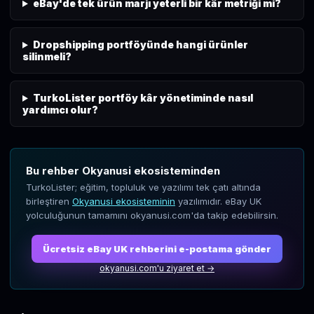
eBay'de tek ürün marjı yeterli bir kâr metriği mi?
Dropshipping portföyünde hangi ürünler
silinmeli?
TurkoLister portföy kâr yönetiminde nasıl
yardımcı olur?
Bu rehber Okyanusi ekosisteminden
TurkoLister; eğitim, topluluk ve yazılımı tek çatı altında
birleştiren
Okyanusi ekosisteminin
yazılımıdır. eBay UK
yolculuğunun tamamını okyanusi.com'da takip edebilirsin.
Ücretsiz eBay UK rehberini e-postama gönder
okyanusi.com'u ziyaret et →