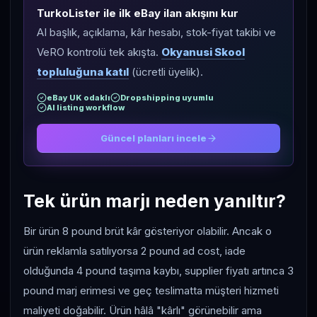
TurkoLister ile ilk eBay ilan akışını kur
AI başlık, açıklama, kâr hesabı, stok-fiyat takibi ve
VeRO kontrolü tek akışta.
Okyanusi Skool
topluluğuna katıl
(ücretli üyelik).
eBay UK odaklı
Dropshipping uyumlu
AI listing workflow
Güncel planları incele
Tek ürün marjı neden yanıltır?
Bir ürün 8 pound brüt kâr gösteriyor olabilir. Ancak o
ürün reklamla satılıyorsa 2 pound ad cost, iade
olduğunda 4 pound taşıma kaybı, supplier fiyatı artınca 3
pound marj erimesi ve geç teslimatta müşteri hizmeti
maliyeti doğabilir. Ürün hâlâ "kârlı" görünebilir ama