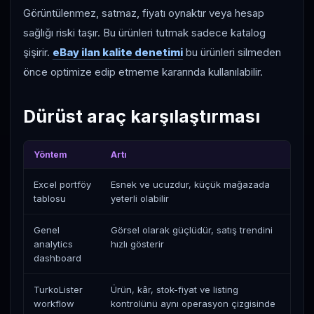
Görüntülenmez, satmaz, fiyatı oynaktır veya hesap
sağlığı riski taşır. Bu ürünleri tutmak sadece katalog
şişirir.
eBay ilan kalite denetimi
bu ürünleri silmeden
önce optimize edip etmeme kararında kullanılabilir.
Dürüst araç karşılaştırması
Yöntem
Artı
Eks
Excel portföy
Esnek ve ucuzdur, küçük mağazada
Ver
tablosu
yeterli olabilir
boz
Genel
Görsel olarak güçlüdür, satış trendini
Sup
analytics
hızlı gösterir
kal
dashboard
TurkoLister
Ürün, kâr, stok-fiyat ve listing
Fin
workflow
kontrolünü aynı operasyon çizgisinde
geç