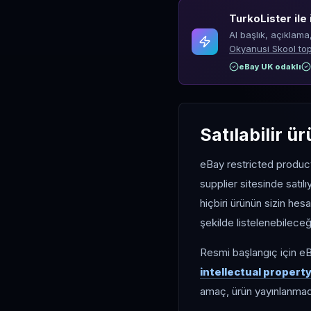
TurkoLister ile 
AI başlık, açıklama
Okyanusi Skool top
eBay UK odaklı
Satılabilir ür
eBay restricted products
supplier sitesinde satılı
hiçbiri ürünün sizin hes
şekilde listelenebileceğ
Resmi başlangıç için e
intellectual property
amaç, ürün yayınlanmad