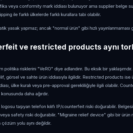
ifika veya conformity mark iddiası bulunuyor ama supplier belge s
ping ile farklı ülkelerde farklı kurallara tabi olabilir.
atik yasak yapmaz; ancak "normal ürün" gibi hızlı yayınlanmaması ge
rfeit ve restricted products aynı to
 politika risklerini "VeRO" diye adlandırır. Bu eksik bir yaklaşımdır
lif, görsel ve sahte ürün iddiasıyla ilgilidir. Restricted products ise 
diası, ülke kuralı veya pre-approval gerekliliğiyle ilgili olabilir. Count
i konusunda daha ağırdır.
logosu taşıyan telefon kılıfı IP/counterfeit riski doğurabilir. Belges
y veya safety riski doğurabilir. "Migraine relief device" gibi bir ürü
ın çözüm yolu aynı değildir.