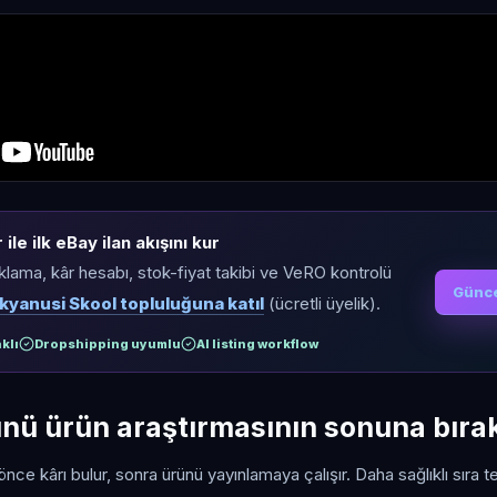
ile ilk eBay ilan akışını kur
ıklama, kâr hesabı, stok-fiyat takibi ve VeRO kontrolü
Günce
kyanusi Skool topluluğuna katıl
(ücretli üyelik).
klı
Dropshipping uyumlu
AI listing workflow
ünü ürün araştırmasının sonuna bır
 önce kârı bulur, sonra ürünü yayınlamaya çalışır. Daha sağlıklı sıra 