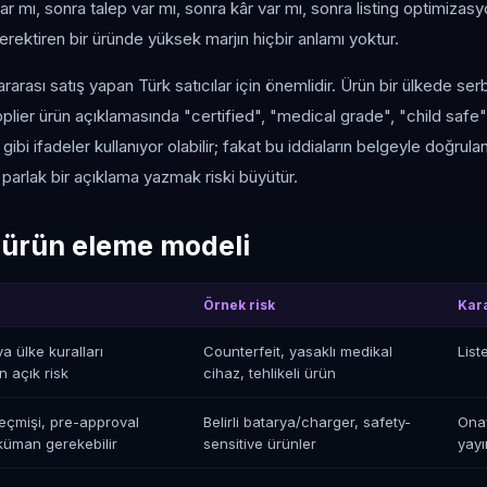
 var mı, sonra talep var mı, sonra kâr var mı, sonra listing optimizas
erektiren bir üründe yüksek marjın hiçbir anlamı yoktur.
rarası satış yapan Türk satıcılar için önemlidir. Ürün bir ülkede serb
Supplier ürün açıklamasında "certified", "medical grade", "child safe", 
bi ifadeler kullanıyor olabilir; fakat bu iddiaların belgeyle doğrul
 parlak bir açıklama yazmak riski büyütür.
i ürün eleme modeli
Örnek risk
Kar
a ülke kuralları
Counterfeit, yasaklı medikal
List
n açık risk
cihaz, tehlikeli ürün
çmişi, pre-approval
Belirli batarya/charger, safety-
Ona
üman gerekebilir
sensitive ürünler
yay