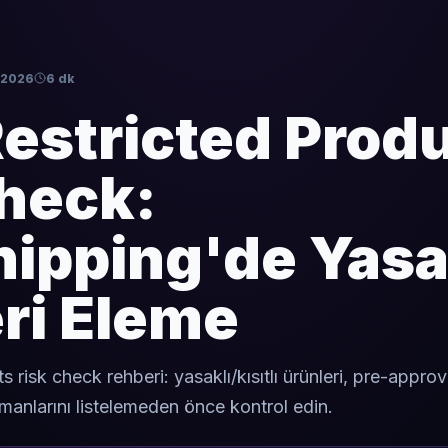
 2026
6 dk
estricted Prod
heck:
ipping'de Yasa
ri Eleme
 risk check rehberi: yasaklı/kısıtlı ürünleri, pre-approval
ümanlarını listelemeden önce kontrol edin.