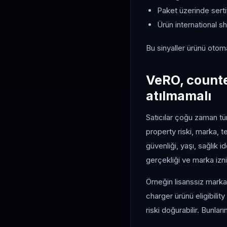
Paket üzerinde sert
Ürün international ship
Bu sinyaller ürünü otom
VeRO, counte
atılmamalı
Satıcılar çoğu zaman tüm
property riski, marka, te
güvenliği, yaşı, sağlık id
gerçekliği ve marka izn
Örneğin lisanssız marka 
charger ürünü eligibilit
riski doğurabilir. Bunlar