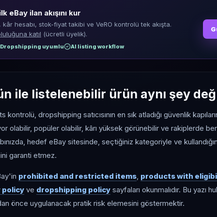
ilk eBay ilan akışını kur
, kâr hesabı, stok-fiyat takibi ve VeRO kontrolü tek akışta.
G
luluğuna katıl
(ücretli üyelik).
Dropshipping uyumlu
AI listing workflow
ün ile listelenebilir ürün aynı şey değ
 kontrolü, dropshipping satıcısının en sık atladığı güvenlik kapıların
yor olabilir, popüler olabilir, kârı yüksek görünebilir ve rakiplerde ben
abınızda, hedef eBay sitesinde, seçtiğiniz kategoriyle ve kullandığı
ini garanti etmez.
Bay'in
prohibited and restricted items
,
products with eligib
 policy
ve
dropshipping policy
sayfaları okunmalıdır. Bu yazı hu
an önce uygulanacak pratik risk elemesini göstermektir.