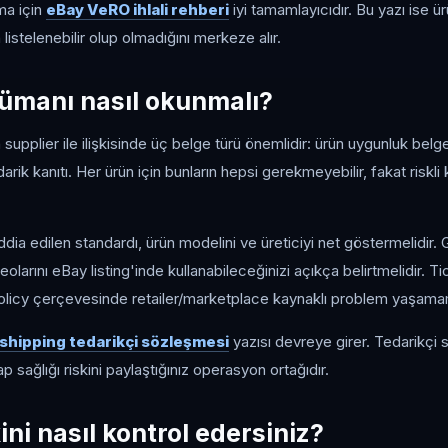
ma için
eBay VeRO ihlali rehberi
iyi tamamlayıcıdır. Bu yazı ise ü
listelenebilir olup olmadığını merkeze alır.
ümanı nasıl okunmalı?
 supplier ile ilişkisinde üç belge türü önemlidir: ürün uygunluk belg
edarik kanıtı. Her ürün için bunların hepsi gerekmeyebilir, fakat riskl
dia edilen standardı, ürün modelini ve üreticiyi net göstermelidir. G
olarını eBay listing'inde kullanabileceğinizi açıkça belirtmelidir. Tic
olicy çerçevesinde retailer/marketplace kaynaklı problem yaşamam
shipping tedarikçi sözleşmesi
yazısı devreye girer. Tedarikçi
p sağlığı riskini paylaştığınız operasyon ortağıdır.
kini nasıl kontrol edersiniz?