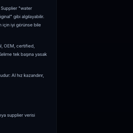
r. Supplier "water
nal" gibi algılayabilir.
için iyi görünse bile
l, OEM, certified,
 Kelime tek başına yasak
udur: AI hız kazandırır,
eya supplier verisi