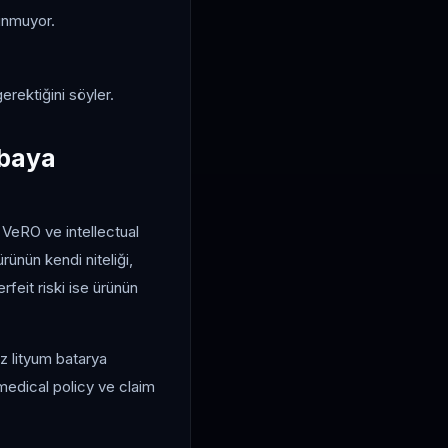
unmuyor.
rektiğini söyler.
rbaya
. VeRO ve intellectual
ürünün kendi niteliği,
erfeit riski ise ürünün
iz lityum batarya
n medical policy ve claim