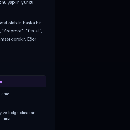
yonu yapılır. Çünkü
est olabilir, başka bir
"fireproof", "fits all",
anması gerekir. Eğer
ar
eleme
y ve belge olmadan
ınlama