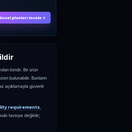
üncel planları incele
ildir
dan biridir. Bir ürün
zeri bulunabilir. Bunların
nız açıklamayla güvenli
ility requirements
,
kuki tavsiye değildir;