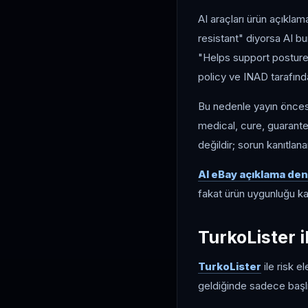
AI araçları ürün açıklama
resistant" diyorsa AI bun
"Helps support posture" 
policy ve INAD tarafında
Bu nedenle yayın öncesi 
medical, cure, guarantee
değildir; sorun kanıtlan
AI eBay açıklama den
fakat ürün uygunluğu kar
TurkoLister 
TurkoLister
ile risk e
geldiğinde sadece başlı