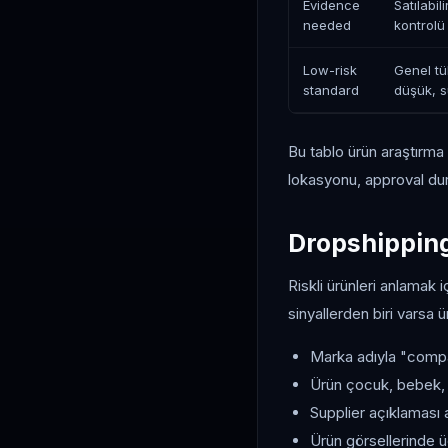
Evidence
Satılabi
needed
kontrolü
Low-risk
Genel tü
standard
düşük, s
Bu tablo ürün araştırma s
lokasyonu, approval duru
Dropshipping'
Riskli ürünleri anlamak
sinyallerden biri varsa ü
Marka adıyla "compat
Ürün çocuk, bebek, s
Supplier açıklaması a
Ürün görsellerinde üç