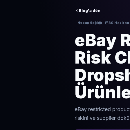
Blog'a dön
30 Haziran
Hesap Sağlığı
eBay R
Risk C
Dropsh
Ürünle
eBay restricted products
riskini ve supplier dok