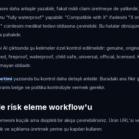
sını daha anlaşılır yazabilir, fakat riskli claim üretmeye de yatkındı
u "fully waterproof" yapabilir. "Compatible with X" ifadesini "X origi
cümlesini medikal tedavi iddiasına çevirebilir. Bu hatalar dönüşüm 
 pahalıdır.
AI çıktısında şu kelimeler özel kontrol edilmelidir: genuine, origina
d, fireproof, waterproof, child safe, universal, official, licensed.
amayan iddiadır.
etimi
yazısında bu kontrol daha detaylı anlatılır. Buradaki ana fikir ş
arını belge ve politika kontrolüyle vermek gerekir.
ile risk eleme workflow'u
lemesini küçük ama disiplinli bir akışa çevirebilirsiniz. Ürün URL'si v
k ve açıklama üretmek yerine şu kapıları kullanın: