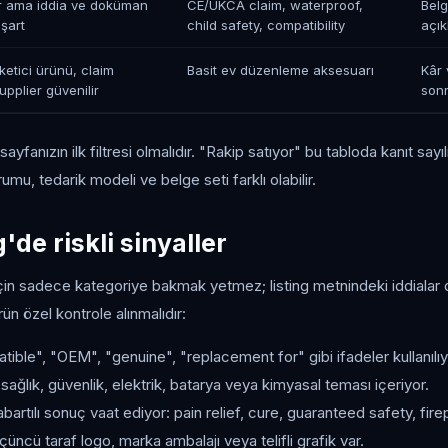
lir ama iddia ve doküman
CE/UKCA claim, waterproof,
Belg
 şart
child safety, compatibility
açık
ketici ürünü, claim
Basit ev düzenleme aksesuarı
Kâr 
upplier güvenilir
sonr
ayfanızın ilk filtresi olmalıdır. "Rakip satıyor" bu tabloda kanıt say
mu, tedarik modeli ve belge seti farklı olabilir.
de riskli sinyaller
 için sadece kategoriye bakmak yetmez; listing metnindeki iddialar 
rün özel kontrole alınmalıdır:
ible", "OEM", "genuine", "replacement for" gibi ifadeler kullanılıy
ağlık, güvenlik, elektrik, batarya veya kimyasal teması içeriyor.
bartılı sonuç vaat ediyor: pain relief, cure, guaranteed safety, fire
üncü taraf logo, marka ambalajı veya telifli grafik var.