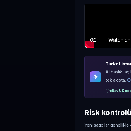
TurkoLister 
AI başlık, aç
tek akışta.
O
eBay UK oda
Risk kontrol
Yeni satıcılar genellikle