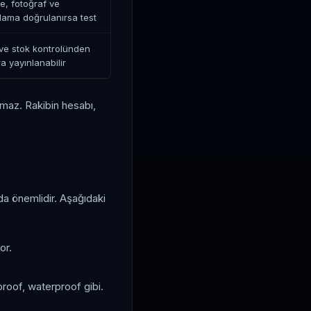
e, fotoğraf ve
lama doğrulanırsa test
ve stok kontrolünden
a yayınlanabilir
ılmaz. Rakibin hesabı,
da önemlidir. Aşağıdaki
or.
proof, waterproof gibi.