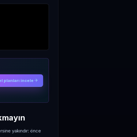
l planları incele
akmayın
tersine yakındır: önce