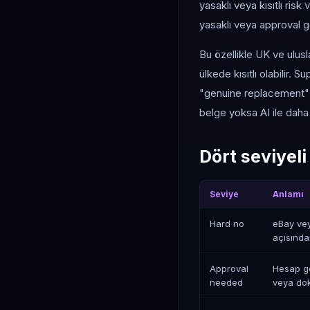
yasaklı veya kısıtlı risk
yasaklı veya approval g
Bu özellikle UK ve ulusla
ülkede kısıtlı olabilir. 
"genuine replacement" gi
belge yoksa AI ile daha
Dört seviyel
Seviye
Anlamı
Hard no
eBay vey
açısında
Approval
Hesap ge
needed
veya dok