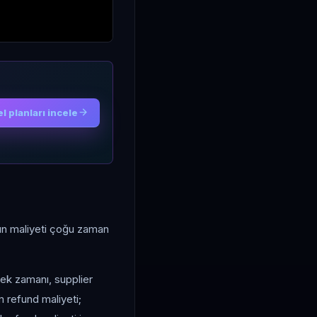
l planları incele
Ürün maliyeti çoğu zaman
stek zamanı, supplier
m refund maliyeti;