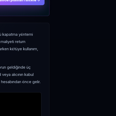
üncel planları incele
rn'ü kapatma yöntemi
maliyeti return
arken kötüye kullanım,
sorun geldiğinde üç
 veya alıcının kabul
t hesabından önce gelir.