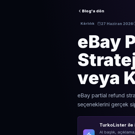
Blog'a dön
27 Haziran 2026
Kârlılık
eBay P
Strate
veya 
eBay partial refund str
seçeneklerini gerçek sip
TurkoLister ile 
AI başlık, açıklama