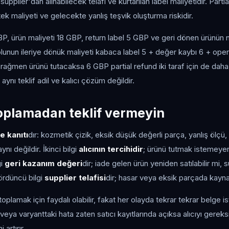
supplier'dan alınabilecek telafi ve kurtarılan label maliyetidir. Parti
stek maliyeti ve gelecekte yanlış teşvik oluşturma riskidir.
GBP, ürün maliyeti 18 GBP, return label 5 GBP ve geri dönen ürünün 
lunun ileriye dönük maliyeti kabaca label 5 + değer kaybı 6 + opera
ağmen ürünü tutacaksa 6 GBP partial refund iki taraf için de daha dü
aynı teklif adil ve kalıcı çözüm değildir.
 toplamadan teklif vermeyin
e kanıtı
dır: kozmetik çizik, eksik düşük değerli parça, yanlış ölçü
ynı değildir. İkinci bilgi
alıcının tercihidir
; ürünü tutmak istemeyen 
gi
geri kazanım değeri
dir; iade gelen ürün yeniden satılabilir mi, 
ördüncü bilgi
supplier telafisi
dir; hasar veya eksik parçada kayna
toplamak için faydalı olabilir, fakat her olayda tekrar tekrar belg
 veya varyanttaki hata zaten satıcı kayıtlarında açıksa alıcıyı gere
artırır.