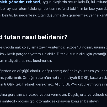
alebi yönetimi rehberi
, uygun akışlarda return kabulü, full refund
er ayrıca return talebi içinde kısmi refund teklifinin bir kez yapılabi
i belirtir. Bu nedenle ilk tutarı düşünmeden göndermek yerine ka
 tutarı nasıl belirlenir?
üzde uygulamak kolay ama zayıf yöntemdir. Yüzde 10 indirim, ürün
sik kritik parçada yetersiz olabilir. Tutar kusurun alıcı için yarattığ
m maliyeti arasında kurulmalıdır.
değerden en düşüğü olabilir: doğrulanmış değer kaybı, return yolunda
mış yetki limiti. Örneğin return'ün net ileri maliyeti 8 GBP, kusurun 
çin 8 GBP teklif etmek gerekmez. Alıcı 5 GBP'yi kabul etmiyorsa ret
tına göre sınırsız yüzde yetkisi vermeyin. Düşük, orta ve yüksek değ
a sahtecilik iddiası gibi otomatik eskalasyon konuları belirleyin.