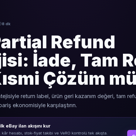
8 dk
artial Refund
jisi: İade, Tam 
Kısmi Çözüm m
atejisiyle return label, ürün geri kazanım değeri, tam r
ariş ekonomisiyle karşılaştırın.
ilk eBay ilan akışını kur
, kâr hesabı, stok-fiyat takibi ve VeRO kontrolü tek akışta.