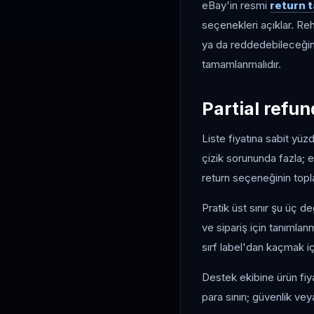
eBay'in resmi
return t
seçenekleri açıklar. Rehb
ya da reddedebileceğin
tamamlanmalıdır.
Partial refund
Liste fiyatına sabit y
çizik sorununda fazla; ek
return seçeneğinin topla
Pratik üst sınır şu üç 
ve sipariş için tanımlan
sırf label'dan kaçmak i
Destek ekibine ürün fiya
para sınırı; güvenlik vey