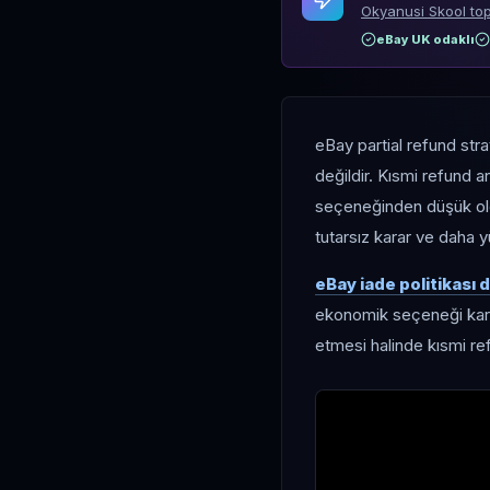
Okyanusi Skool top
eBay UK odaklı
eBay partial refund str
değildir. Kısmi refund 
seçeneğinden düşük old
tutarsız karar ve daha y
eBay iade politikası
ekonomik seçeneği karşıl
etmesi halinde kısmi re