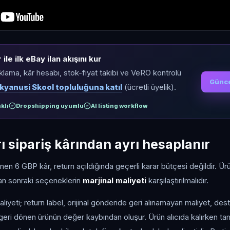
ile ilk eBay ilan akışını kur
ıklama, kâr hesabı, stok-fiyat takibi ve VeRO kontrolü
Günce
kyanusi Skool topluluğuna katıl
(ücretli üyelik).
klı
Dropshipping uyumlu
AI listing workflow
ı sipariş kârından ayrı hesaplanır
ünen 6 GBP kâr, return açıldığında geçerli karar bütçesi değildir. 
an sonraki seçeneklerin
marjinal maliyeti
karşılaştırılmalıdır.
liyeti; return label, orijinal gönderide geri alınamayan maliyet, de
 geri dönen ürünün değer kaybından oluşur. Ürün alıcıda kalırken ta