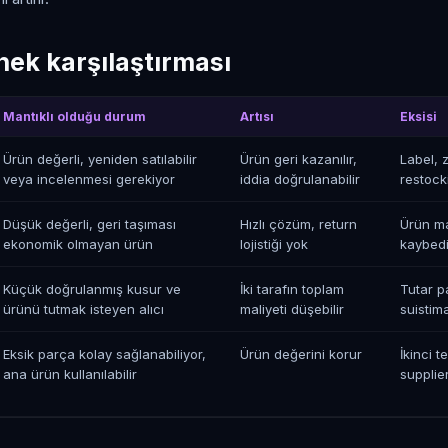
ek karşılaştırması
Mantıklı olduğu durum
Artısı
Eksisi
Ürün değerli, yeniden satılabilir
Ürün geri kazanılır,
Label, 
veya incelenmesi gerekiyor
iddia doğrulanabilir
restock
Düşük değerli, geri taşıması
Hızlı çözüm, return
Ürün ma
ekonomik olmayan ürün
lojistiği yok
kaybedil
Küçük doğrulanmış kusur ve
İki tarafın toplam
Tutar pa
ürünü tutmak isteyen alıcı
maliyeti düşebilir
suistima
Eksik parça kolay sağlanabiliyor,
Ürün değerini korur
İkinci t
ana ürün kullanılabilir
supplie