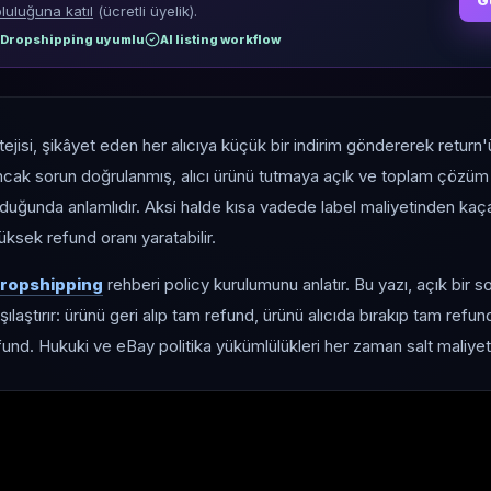
G
luluğuna katıl
(ücretli üyelik).
Dropshipping uyumlu
AI listing workflow
atejisi, şikâyet eden her alıcıya küçük bir indirim göndererek retu
ancak sorun doğrulanmış, alıcı ürünü tutmaya açık ve toplam çözüm 
uğunda anlamlıdır. Aksi halde kısa vadede label maliyetinden kaç
üksek refund oranı yaratabilir.
 dropshipping
rehberi policy kurulumunu anlatır. Bu yazı, açık bir 
aştırır: ürünü geri alıp tam refund, ürünü alıcıda bırakıp tam refund
fund. Hukuki ve eBay politika yükümlülükleri her zaman salt maliye