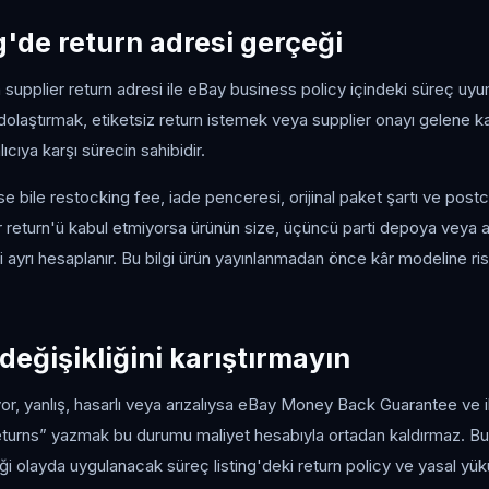
'de return adresi gerçeği
 supplier return adresi ile eBay business policy içindeki süreç uyuml
a dolaştırmak, etiketsiz return istemek veya supplier onayı gelene 
lıcıya karşı sürecin sahibidir.
tse bile restocking fee, iade penceresi, orijinal paket şartı ve po
er return'ü kabul etmiyorsa ürünün size, üçüncü parti depoya veya a
ayrı hesaplanır. Bu bilgi ürün yayınlanmadan önce kâr modeline ris
r değişikliğini karıştırmayın
, yanlış, hasarlı veya arızalıysa eBay Money Back Guarantee ve ilgi
returns” yazmak bu durumu maliyet hesabıyla ortadan kaldırmaz. Buna
iği olayda uygulanacak süreç listing'deki return policy ve yasal yük