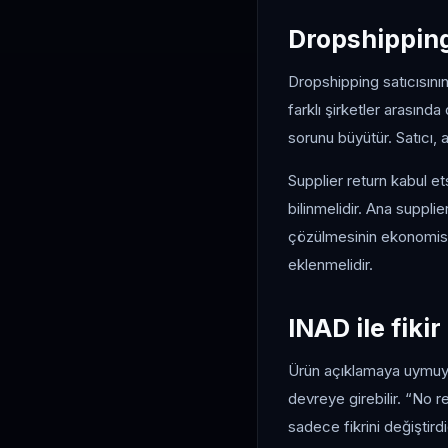
Dropshipping
Dropshipping satıcısının
farklı şirketler arasınd
sorunu büyütür. Satıcı, a
Supplier return kabul e
bilinmelidir. Ana suppli
çözülmesinin ekonomisi 
eklenmelidir.
INAD ile fiki
Ürün açıklamaya uymuyor
devreye girebilir. “No 
sadece fikrini değiştird