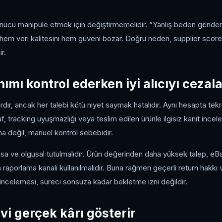
sonucu manipüle etmek için değiştirmemelidir. “Yanlış beden gönd
hem veri kalitesini hem güveni bozar. Doğru neden, supplier scorec
r.
ımı kontrol ederken iyi alıcıyı ceza
vardır, ancak her talebi kötü niyet saymak hatalıdır. Aynı hesapta te
af, tracking uyuşmazlığı veya teslim edilen ürünle ilgisiz kanıt incelem
 değil, manuel kontrol sebebidir.
ısa ve olgusal tutulmalıdır. Ürün değerinden daha yüksek talep, eB
raporlama kanalı kullanılmalıdır. Buna rağmen geçerli return hakkı v
 incelemesi, süreci sonsuza kadar bekletme izni değildir.
vi gerçek kârı gösterir