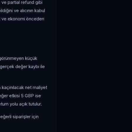
 ve partial refund gibi
ldiğini ve alıcının kabul
nıt ve ekonomi önceden
ün görünmeyen küçük
ı gerçek değer kaybı ile
 kaçınılacak net maliyet
değer etkisi 5 GBP ise
urn yolu açık tutulur.
erli siparişler için