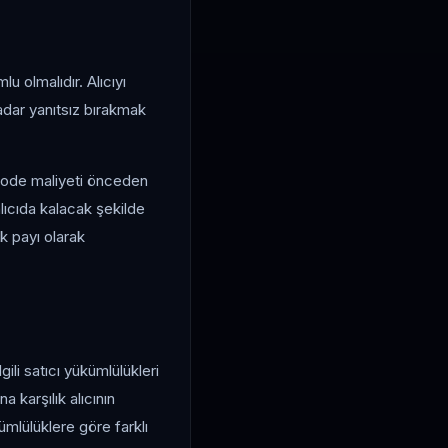
u olmalıdır. Alıcıyı
kadar yanıtsız bırakmak
stcode maliyeti önceden
lıcıda kalacak şekilde
k payı olarak
li satıcı yükümlülükleri
 karşılık alıcının
ümlülüklere göre farklı