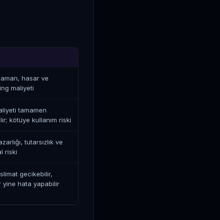
zaman, hasar ve
ing maliyeti
liyeti tamamen
ir; kötüye kullanım riski
zarlığı, tutarsızlık ve
l riski
eslimat gecikebilir,
r yine hata yapabilir