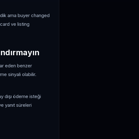
erdik ama buyer changed
ard ve listing
landırmayın
krar eden benzer
e sinyali olabilir.
ay dışı ödeme isteği
e yanıt süreleri