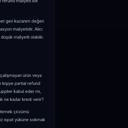
al refund maliyeti ise
net geri kazanım değeri
syon maliyetidir. Alıcı
şük maliyetli olabilir.
, çalışmayan ürün veya
kişiye partial refund
supplier kabul eder mi,
k ne kadar kredi verir?
e istemek çözümü
ksiz ispat yüküne sokmak