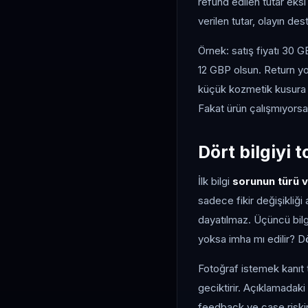
refund edilen tutar eksi 
verilen tutar, olayın de
Örnek: satış fiyatı 30 
12 GBP olsun. Return yo
küçük kozmetik kusura r
Fakat ürün çalışmıyorsa 
Dört bilgiyi
İlk bilgi
sorunun türü v
sadece fikir değişikliği a
dayatılmaz. Üçüncü bil
yoksa imha mı edilir? D
Fotoğraf istemek kanıt 
geciktirir. Açıklamadaki
feedback ve case riskini 