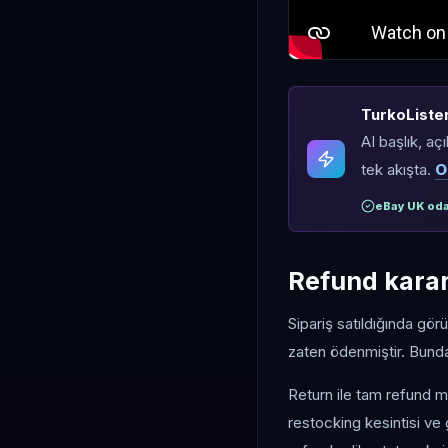
TurkoLister 
AI başlık, aç
tek akışta.
O
eBay UK oda
Refund karar
Sipariş satıldığında gör
zaten ödenmiştir. Bund
Return ile tam refund ma
restocking kesintisi ve